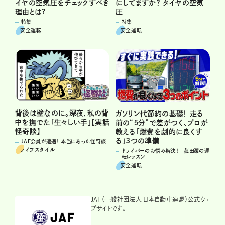
イヤの空気圧をチェックすべき
にしてますか？ タイヤの空気
理由とは?
圧
特集
特集
安全運転
安全運転
背後は壁なのに。深夜、私の背
ガソリン代節約の基礎！ 走る
中を撫でた「生々しい手」【実話
前の“５分”で差がつく、プロが
怪奇談】
教える「燃費を劇的に良くす
る」3つの準備
JAF会員が遭遇！ 本当にあった怪奇談
ライフスタイル
ドライバーのお悩み解決！ 菰田潔の運
転レッスン
安全運転
JAF（一般社団法人 日本自動車連盟）公式ウェ
ブサイトです。