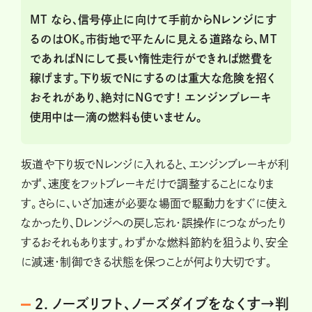
MT
なら、信号停止に向けて手前からNレンジにす
るのはOK。市街地で平たんに見える道路なら、MT
であればNにして長い惰性走行ができれば燃費を
稼げます。下り坂でNにするのは重大な危険を招く
おそれがあり、絶対にNGです！ エンジンブレーキ
使用中は一滴の燃料も使いません。
坂道や下り坂でNレンジに入れると、エンジンブレーキが利
かず、速度をフットブレーキだけで調整することになりま
す。さらに、いざ加速が必要な場面で駆動力をすぐに使え
なかったり、Dレンジへの戻し忘れ・誤操作につながったり
するおそれもあります。わずかな燃料節約を狙うより、安全
に減速・制御できる状態を保つことが何より大切です。
２．ノーズリフト、ノーズダイブをなくす→判