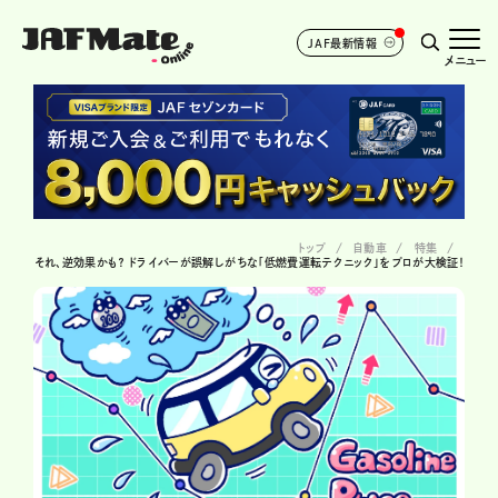
JAF最新情報
メニュー
トップ
自動車
特集
それ、逆効果かも？ ドライバーが誤解しがちな「低燃費運転テクニック」をプロが大検証！