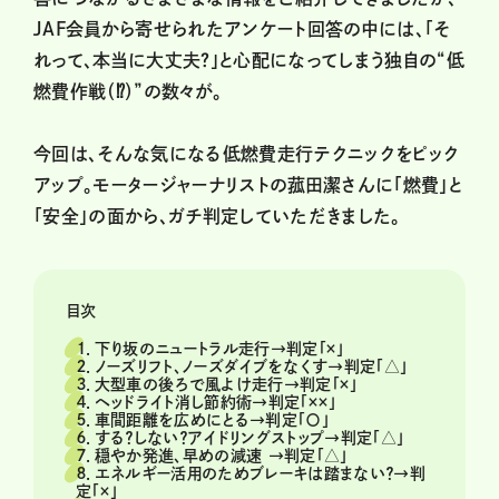
JAF会員から寄せられたアンケート回答の中には、「そ
れって、本当に大丈夫？」と心配になってしまう独自の“低
燃費作戦（⁉）”の数々が。
今回は、そんな気になる低燃費走行テクニックをピック
アップ。モータージャーナリストの菰田潔さんに「燃費」と
「安全」の面から、ガチ判定していただきました。
目次
１．下り坂のニュートラル走行→判定「×」
２．ノーズリフト、ノーズダイブをなくす→判定「△」
３．大型車の後ろで風よけ走行→判定「×」
４．ヘッドライト消し節約術→判定「××」
５．車間距離を広めにとる→判定「〇」
６．する？しない？アイドリングストップ→判定「△」
７．穏やか発進、早めの減速 →判定「△」
８．エネルギー活用のためブレーキは踏まない？→判
定「×」