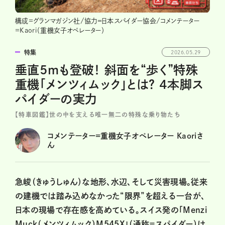
構成=グランマガジン社/協力＝日本スパイダー協会/コメンテーター
=Kaori（重機女子オペレーター）
特集
2026.05.29
垂直5mも登破！ 斜面を“歩く”特殊
重機「メンツィムック」とは？ 4本脚ス
パイダーの実力
【特車図鑑】世の中を支える唯一無二の特殊な乗り物たち
コメンテーター=重機女子オペレーター Kaoriさ
ん
急峻（きゅうしゅん）な地形、水辺、そして災害現場。従来
の建機では踏み込めなかった“限界”を超える一台が、
日本の現場で存在感を高めている。スイス発の「Menzi
Muck（メンツィムック）M545X」（通称＝スパイダー）は、