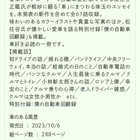
正隆氏が軽妙に綴る「車」にまつわる珠玉のエッセイ
を、未発表の新作を含めて全61話収録。
味わいのあるカラーイラストや貴重な写真のほか、松
任谷氏が懐かしい愛車を語る特別付録「僕の自動車
回顧録」も掲載。
車好き必読の一冊です。
【掲載話】
初ドライブの話／揺れる橋／バンドライフ／中央フリー
ウェイ、本当の話／結婚式の日のこと／自動車電話の
時代／パンツなクルマ／人生最後に乗るクルマ／ク
ルマとトイレ／小林彰太郎さんの話／ロシアと僕／幸
宏のこと／クルマ乗りの心得／老人ドライバー雑感／
クルマは女性か男性か etc.
特別付録：僕の自動車回顧録
車のある風景
発売日 ‏ : ‎ 2023/10/6
総ページ数 ‏ : ‎ 288ページ