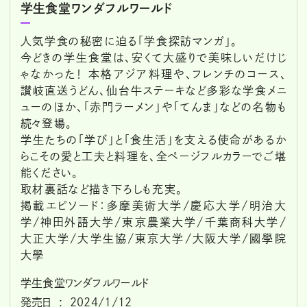
学生食堂ワンダフルワールド
人気学食の秘密に迫る「学食探訪マンガ」。
今どきの学生食堂は、安くて大盛りで美味しいだけじ
ゃなかった！ 本格アジア料理や、フレンチのコース、
讃岐直送うどん、仙台牛ステーキなど多彩な学食メニ
ューのほか、「赤門ラーメン」や「てんま」などの名物も
続々登場。
学生たちの「学び」と「食生活」を支える使命があるか
らこその愛と工夫と料理を、全ページフルカラーでご堪
能ください。
取材裏話など描き下ろしも充実。
掲載エピソード：多摩美術大学/慶応大学/明治大
学/神田外語大学/東京農業大学/千葉商科大学/
大正大学/大学生協/東京大学/大阪大学/國學院
大學
学生食堂ワンダフルワールド
発売日 ‏ : ‎ 2024/1/12