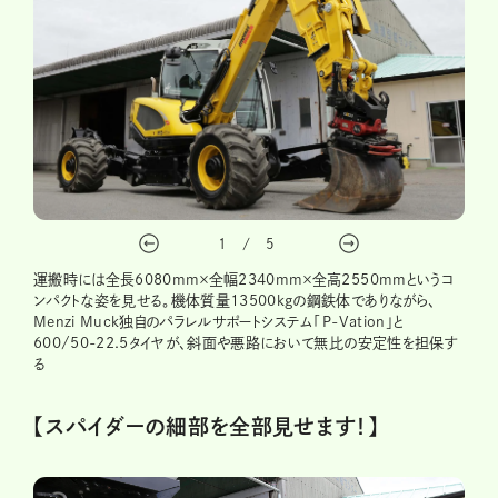
1
/
5
運搬時には全長6080mm×全幅2340mm×全高2550mmというコ
ンパクトな姿を見せる。機体質量13500kgの鋼鉄体でありながら、
Menzi Muck独自のパラレルサポートシステム「P-Vation」と
600/50-22.5タイヤが、斜面や悪路において無比の安定性を担保す
る
【スパイダーの細部を全部見せます！】