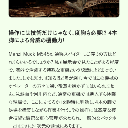
操作には技術だけじゃなく、度胸も必要!? 4本
脚による脅威の機動力！
Menzi Muck M545x、通称スパイダー。ご存じの方はど
れくらいいるでしょうか？ 私も展示会で見たことがある程度
で、海外で活躍する特殊な重機という認識にとどまってい
ました。しかし知れば知るほど奥が深く、今ではこの機械の
オペレーターの方々に深い敬意を抱かずにはいられませ
ん。急斜面や河川内など、通常の重機では進入すら困難
な現場で、「ここに立てるか」を瞬時に判断し、4本の脚で
足場を構築しながら作業を行う。その操作には高度な複
合技術と緻密な重心管理が求められ、一般的なバックホ
ーとはまさに別次元の領域にあります。