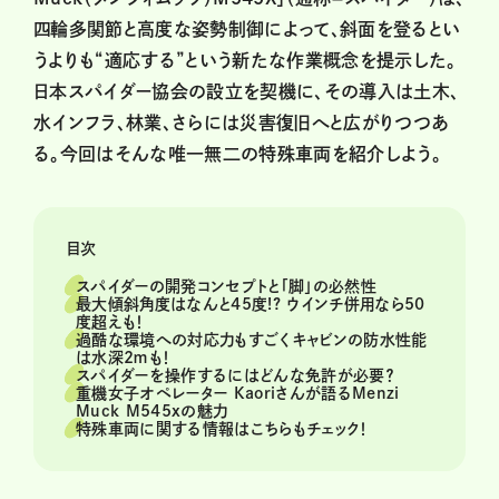
四輪多関節と高度な姿勢制御によって、斜面を登るとい
うよりも“適応する”という新たな作業概念を提示した。
日本スパイダー協会の設立を契機に、その導入は土木、
水インフラ、林業、さらには災害復旧へと広がりつつあ
る。今回はそんな唯一無二の特殊車両を紹介しよう。
目次
スパイダーの開発コンセプトと「脚」の必然性
最大傾斜角度はなんと45度!? ウインチ併用なら50
度超えも！
過酷な環境への対応力もすごくキャビンの防水性能
は水深2ｍも！
スパイダーを操作するにはどんな免許が必要？
重機女子オペレーター Kaoriさんが語るMenzi
Muck M545xの魅力
特殊車両に関する情報はこちらもチェック！