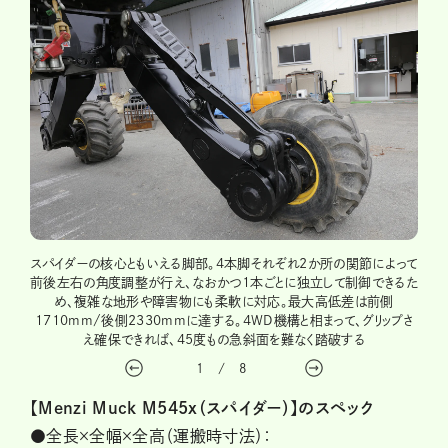
した状
スパイダーの核心ともいえる脚部。4本脚それぞれ2か所の関節によって
ノキ
到達高
前後左右の角度調整が行え、なおかつ1本ごとに独立して制御できるた
不整
、ほぼ
め、複雑な地形や障害物にも柔軟に対応。最大高低差は前側
ール
れ
1710mm/後側2330mmに達する。4WD機構と相まって、グリップさ
また
え確保できれば、45度もの急斜面を難なく踏破する
1
/
8
【Menzi Muck M545x（スパイダー）】のスペック
●全長×全幅×全高（運搬時寸法）：