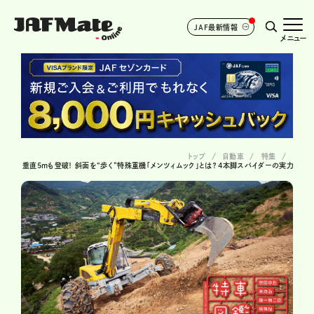
JAF最新情報
メニュー
トップ
自動車
特集
垂直5mも登破！ 斜面を“歩く”特殊重機「メンツィムック」とは？ 4本脚スパイダーの実力