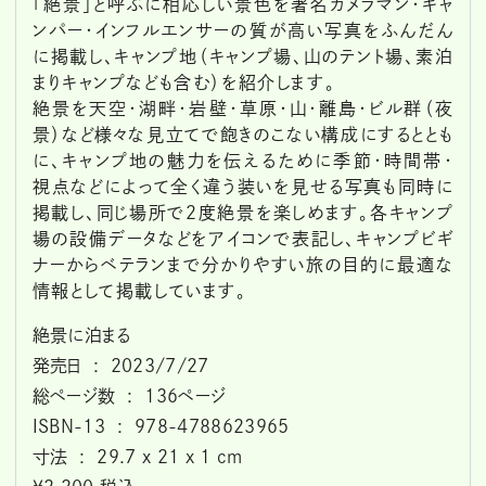
「絶景」と呼ぶに相応しい景色を著名カメラマン・キャ
ンパー・インフルエンサーの質が高い写真をふんだん
に掲載し、キャンプ地（キャンプ場、山のテント場、素泊
まりキャンプなども含む）を紹介します。
絶景を天空・湖畔・岩壁・草原・山・離島・ビル群（夜
景）など様々な見立てで飽きのこない構成にするととも
に、キャンプ地の魅力を伝えるために季節・時間帯・
視点などによって全く違う装いを見せる写真も同時に
掲載し、同じ場所で２度絶景を楽しめます。各キャンプ
場の設備データなどをアイコンで表記し、キャンプビギ
ナーからベテランまで分かりやすい旅の目的に最適な
情報として掲載しています。
絶景に泊まる
発売日 ‏ : ‎ 2023/7/27
総ページ数 ‏ : ‎ 136ページ
ISBN-13 ‏ : ‎ 978-4788623965
寸法 ‏ : ‎ 29.7 x 21 x 1 cm