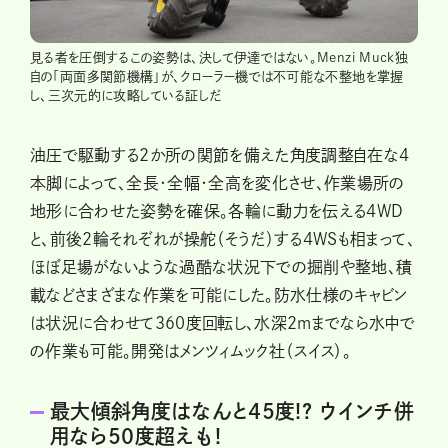
見る者を圧倒するこの姿勢は、決して伊達ではない。Menzi Muck独
自の「両面多関節機構」が、クローラー機では不可能な不整地を掌握
し、三次元的に攻略している証しだ
油圧で駆動する2か所の関節を備えた角度調整自在な4
本脚によって、全長・全幅・全高を変化させ、作業場所の
地形に合わせた姿勢を確保。各輪に動力を伝える4WD
と、前後2輪それぞれが操舵（そうだ）する4WSも相まって、
ほぼ足場がないような過酷な状況下での掘削や整地、積
載などさまざまな作業を可能にした。防水仕様のキャビン
は状況に合わせて360度回転し、水深2mまでなら水中で
の作業も可能。開発はメンツィムック社（スイス）。
最大傾斜角度はなんと45度!? ウインチ併
用なら50度超えも！