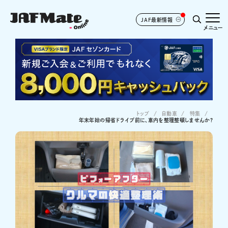
JAF最新情報
メニュー
トップ
自動車
特集
年末年始の帰省ドライブ前に、車内を整理整頓しませんか?