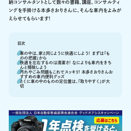
納コンサルタントとして数々の書籍、講座、コンサルティ
ングを手掛ける本多さおりさんに、そんな車内をよみが
えらせてもらいます!
目次
車の中は、家と同じように快適にしよう！ まずは「も
のの把握」から
快適を左右するのは清潔さ! なによりも車内をきち
んと掃除しよう
汚れやごみ問題もこれでスッキリ! 本多さおりさんお
すすめの車内便利グッズ
とくに車の中のものの定位置は、「取りやすく」が大
切