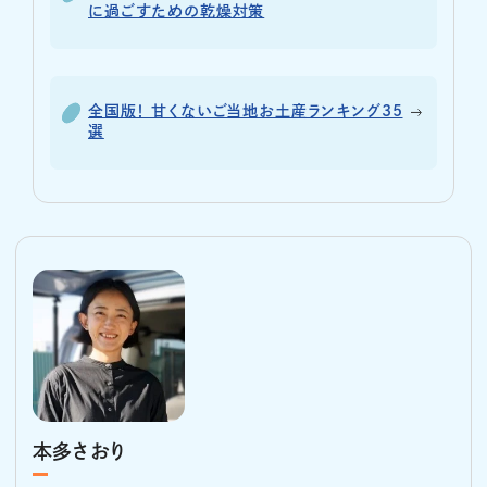
に過ごすための乾燥対策
全国版！ 甘くないご当地お土産ランキング35
選
本多さおり