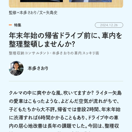
監修＝本多さおり/文＝矢島史
特集
2024.12.26
年末年始の帰省ドライブ前に、車内を
整理整頓しませんか?
整理収納コンサルタント・本多さおりの車内スッキリ術
本多さおり
クルマの中に爽やかな風、吹いてますか? ライター矢島
の愛車はこもったような、よどんだ空気が流れがちで、
子どもたちから大不評。帰省では普段2時間、年末年始
に渋滞すれば6時間かかることもあり、ドライブ中の車
内の居心地改善は長年の課題でした。今回は、整理収