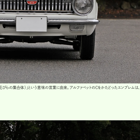
、花びらの集合体）」という意味の言葉に由来。アルファベットのCをかたどったエンブレムは