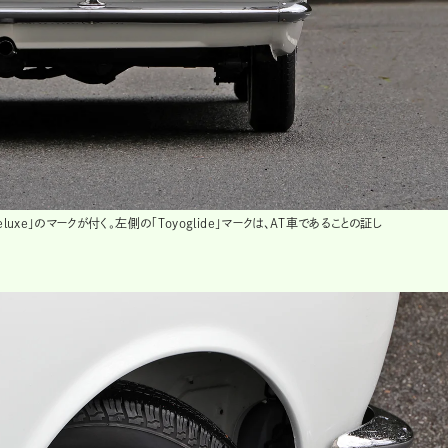
xe」のマークが付く。左側の「Toyoglide」マークは、AT車であることの証し