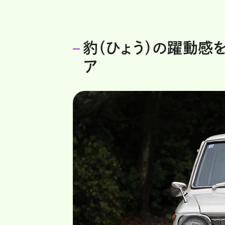
豹（ひょう）の躍動感
ア