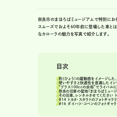
奈良市のまほろばミュージアムで特別にお借
スムーズでおよそ60年前に登場した車と
なカローラの魅力を写真で紹介します。
目次
豹（ひょう）の躍動感をイメージした
使いやすさと快適性を意識したイン
“プラス100ccの余裕”でライバル
奈良の旧車の聖地「まほろばミュージ
その旧車、レンタルさせてください 
＃14 トヨタ・スタウトのフォトギャラ
＃16 ダイハツ・コペンのフォトギャ