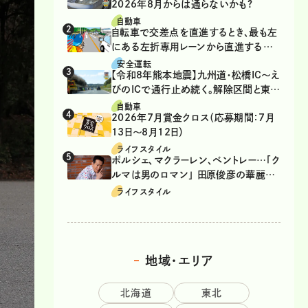
2026年8月からは通らないかも?
自動車
自転車で交差点を直進するとき、最も左
にある左折専用レーンから直進するの
は、違反？
安全運転
【令和8年熊本地震】九州道・松橋IC～え
びのICで通行止め続く。解除区間と東九
州道の迂回ルート
自動車
2026年7月賞金クロス（応募期間：7月
13日～8月12日）
ライフスタイル
ポルシェ、マクラーレン、ベントレー…「ク
ルマは男のロマン」 田原俊彦の華麗な
る愛車遍歴
ライフスタイル
地域・エリア
北海道
東北