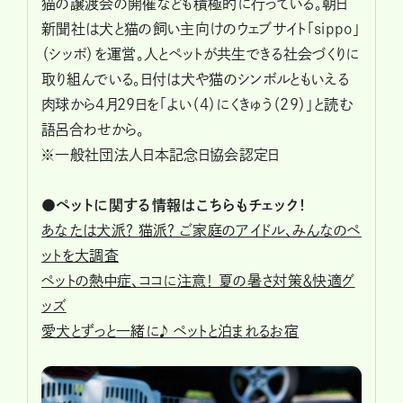
猫の譲渡会の開催なども積極的に行っている。朝日
新聞社は犬と猫の飼い主向けのウェブサイト「sippo」
（シッポ）を運営。人とペットが共生できる社会づくりに
取り組んでいる。日付は犬や猫のシンボルともいえる
肉球から4月29日を「よい（4）にくきゅう（29）」と読む
語呂合わせから。
※一般社団法人日本記念日協会認定日
●ペットに関する情報はこちらもチェック！
あなたは犬派？ 猫派？ ご家庭のアイドル、みんなのペ
ットを大調査
ペットの熱中症、ココに注意！ 夏の暑さ対策＆快適グ
ッズ
愛犬とずっと一緒に♪ ペットと泊まれるお宿