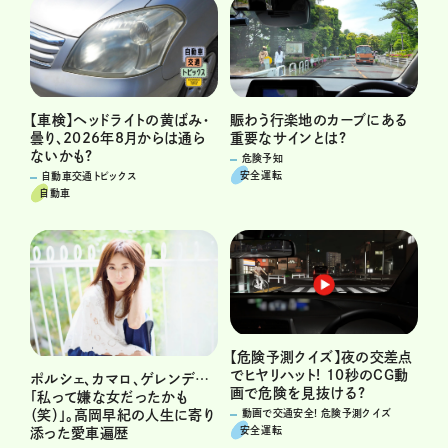
賑わう行楽地のカーブにある
【車検】ヘッドライトの黄ばみ・
重要なサインとは?
曇り、2026年8月からは通ら
ないかも?
危険予知
安全運転
自動車交通トピックス
自動車
【危険予測クイズ】夜の交差点
でヒヤリハット! 10秒のCG動
ポルシェ、カマロ、ゲレンデ…
画で危険を見抜ける?
「私って嫌な女だったかも
（笑）」。高岡早紀の人生に寄り
動画で交通安全! 危険予測クイズ
安全運転
添った愛車遍歴