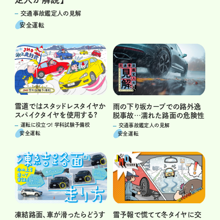
交通事故鑑定人の見解
安全運転
雪道ではスタッドレスタイヤか
雨の下り坂カーブでの路外逸
スパイクタイヤを使用する?
脱事故…濡れた路面の危険性
運転に役立つ! 学科試験予備校
交通事故鑑定人の見解
安全運転
安全運転
凍結路面、車が滑ったらどうす
雪予報で慌てて冬タイヤに交