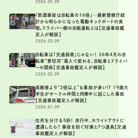
2026.05.09
「飲酒事故は自転車の16倍」…最新警察庁統
計から明らかになった電動キックボードの実
態。ドライバー側の自衛運転とは【交通事故鑑
定人が解説】
2026.03.09
自転車は「交通弱者」じゃない！ 26年4月の自
転車“青切符”導入で変わる、自転車とドライバ
ーの関係【交通事故鑑定人が解説】
2026.02.09
高齢者より“2倍以上”も事故が多い!? 19歳大
学生がサークル仲間と同乗中に起こした事故
【交通事故鑑定人が解説】
2026.01.09
生死を分ける5秒！ 走行中、ホワイトアウトに
遭遇したら？ 事故を防ぐ対策と7つ道具【交通
事故鑑定人が解説】