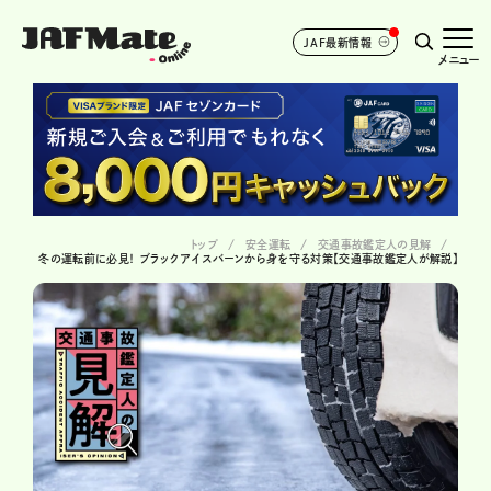
JAF最新情報
メニュー
トップ
安全運転
交通事故鑑定人の見解
冬の運転前に必見！ ブラックアイスバーンから身を守る対策【交通事故鑑定人が解説】