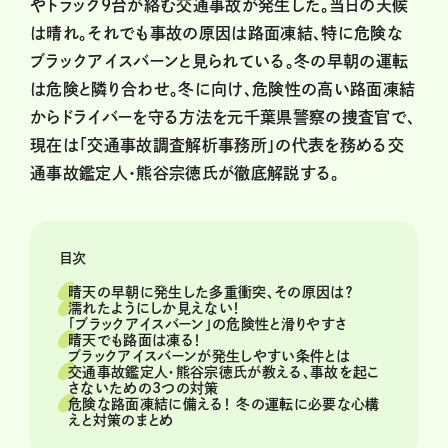
やトラック9台が絡む交通事故が発生した。当日の天候
は晴れ。それでも事故の原因は路面凍結、特に危険な
ブラックアイスバーンと見られている。冬の早朝の運転
は危険と隣り合わせ。冬に向け、危険性の高い路面凍結
からドライバーを守る方法を元千葉県警察の捜査官で、
現在は「交通事故調査解析事務所」の代表を務める交
通事故鑑定人・熊谷宗徳氏が徹底解説する。
目次
晴天の早朝に発生した多重衝突、その原因は？
濡れたようにしか見えない！
「ブラックアイスバーン」の危険性と滑りやすさ
晴天でも路面は凍る！
ブラックアイスバーンが発生しやすい条件とは
交通事故鑑定人・熊谷宗徳氏が教える、事故を起こ
さないための3つの対策
危険な路面凍結に備える！ 冬の運転に必要な心構
えと対策のまとめ