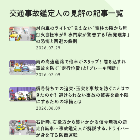
交通事故鑑定人の見解の記事一覧
対向車のライトで“見えない”電柱の陰から無
灯火自転車が⁉ 専門家が警告する「蒸発現象」
の恐怖と回避の鉄則
2026.07.29
雨の高速道路で他車がスリップ！ 巻き込まれ
事故を防ぐ「走行位置」と「ブレーキ判断」
2026.07.09
信号待ちでの追突・玉突き事故を防ぐことはで
きたのか？ 避けられない事故の被害を最小限
にするための準備とは
2026.06.09
右折時、右後方から襲いかかる信号無視の逆
走自転車…事故鑑定人が解説する、ドライバー
が身を守る防衛運転