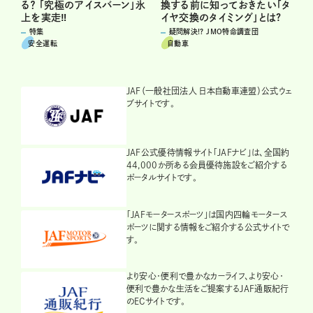
る？ 「究極のアイスバーン」氷
換する前に知っておきたい「タ
上を実走‼
イヤ交換のタイミング」とは?
特集
疑問解決!? JMO特命調査団
安全運転
自動車
JAF（一般社団法人 日本自動車連盟）公式ウェ
ブサイトです。
JAF公式優待情報サイト「JAFナビ」は、全国約
44,000か所ある会員優待施設をご紹介する
ポータルサイトです。
「JAFモータースポーツ」は国内四輪モータース
ポーツに関する情報をご紹介する公式サイトで
す。
より安心・便利で豊かなカーライフ、より安心・
便利で豊かな生活をご提案するJAF通販紀行
のECサイトです。