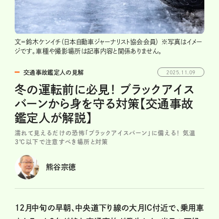
文＝鈴木ケンイチ（日本自動車ジャーナリスト協会会員） ※写真はイメー
ジです。車種や撮影場所は記事内容と関係ありません。
交通事故鑑定人の見解
2025.11.09
冬の運転前に必見！ ブラックアイス
バーンから身を守る対策【交通事故
鑑定人が解説】
濡れて見えるだけの恐怖「ブラックアイスバーン」に備える！ 気温
3℃以下で注意すべき場所と対策
熊谷宗徳
12月中旬の早朝、中央道下り線の大月IC付近で、乗用車