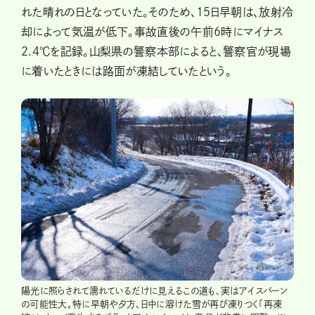
れた晴れの日となっていた。そのため、15日早朝は、放射冷
却によって気温が低下。事故直後の午前6時にマイナス
2.4℃を記録。山梨県の警察本部によると、警察官が現場
に着いたときには路面が凍結していたという。
陽光に照らされて濡れているだけに見えるこの道も、実はアイスバーン
の可能性大。特に早朝や夕方、日中に溶けた雪が再び凍りつく「再凍