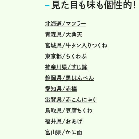
見た目も味も個性的！
北海道/マフラー
青森県/大角天
宮城県/牛タン入りつくね
東京都/ちくわぶ
神奈川県/すじ鉾
静岡県/黒はんぺん
愛知県/赤棒
滋賀県/赤こんにゃく
鳥取県/豆腐ちくわ
福井県/おあげ
富山県/かに面