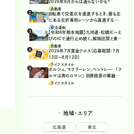
2026年8月からは通らないかも?
自動車
自転車で交差点を直進するとき、最も左
にある左折専用レーンから直進するの
は、違反？
安全運転
【令和8年熊本地震】九州道・松橋IC～え
びのICで通行止め続く。解除区間と東九
州道の迂回ルート
自動車
2026年7月賞金クロス（応募期間：7月
13日～8月12日）
ライフスタイル
ポルシェ、マクラーレン、ベントレー…「ク
ルマは男のロマン」 田原俊彦の華麗な
る愛車遍歴
ライフスタイル
地域・エリア
北海道
東北