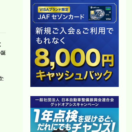
く
の誕
か