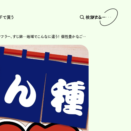
AFで買う
検索する
メニュー
かに面、マフラー、すじ鉾…地域でこんなに違う！ 個性豊かなご当地おでん種15選