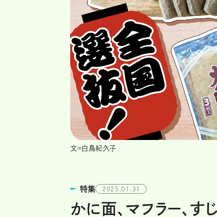
文＝白鳥紀久子
特集
2025.01.31
かに面、マフラー、す