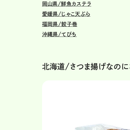
岡山県/鮮魚カステラ
愛媛県/じゃこ天ぷら
福岡県/餃子巻
沖縄県/てびち
北海道/さつま揚げなのにな