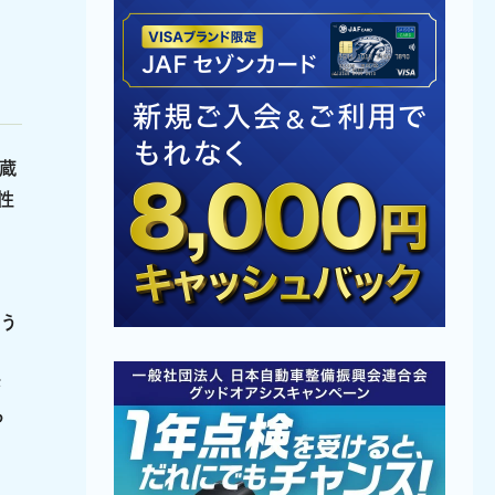
酒蔵
性
う
さ
る