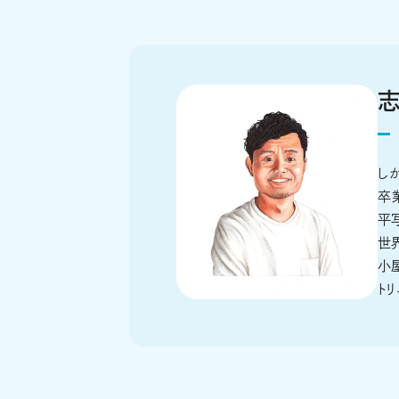
し
卒
平
世
小
トリ