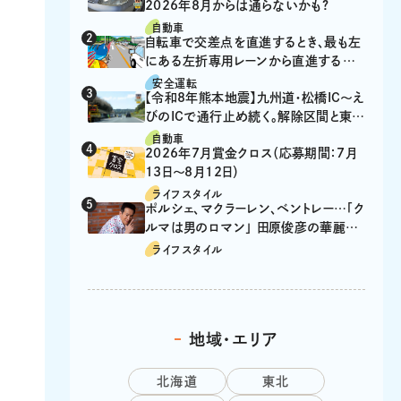
2026年8月からは通らないかも?
自動車
自転車で交差点を直進するとき、最も左
にある左折専用レーンから直進するの
は、違反？
安全運転
【令和8年熊本地震】九州道・松橋IC～え
びのICで通行止め続く。解除区間と東九
州道の迂回ルート
自動車
2026年7月賞金クロス（応募期間：7月
13日～8月12日）
ライフスタイル
ポルシェ、マクラーレン、ベントレー…「ク
ルマは男のロマン」 田原俊彦の華麗な
る愛車遍歴
ライフスタイル
地域・エリア
北海道
東北