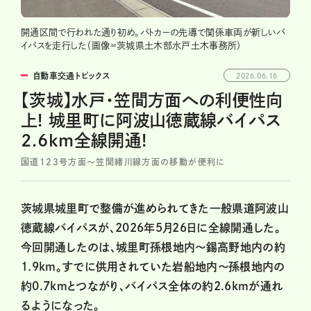
開通区間で行われた通り初め。パトカーの先導で関係車両が新しいバ
イパスを走行した（画像＝茨城県土木部水戸土木事務所）
自動車交通トピックス
2026.06.16
【茨城】水戸・笠間方面への利便性向
上! 城里町に阿波山徳蔵線バイパス
2.6km全線開通!
国道123号方面～笠間緒川線方面の移動が便利に
茨城県城里町で整備が進められてきた一般県道阿波山
徳蔵線バイパスが、2026年5月26日に全線開通した。
今回開通したのは、城里町孫根地内～錫高野地内の約
1.9km。すでに供用されていた岩船地内～孫根地内の
約0.7kmとつながり、バイパス全体の約2.6kmが通れ
るようになった。