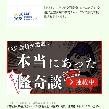
「JAFトレ」ことJAF交通安全トレーニングは、交
通安全教育用の教材をeラーニング形式で提
供するサイトです。
トップ
自動車
自動車交通トピックス
【茨城】水戸・笠間方面への利便性向上! 城里町に阿波山徳蔵線バイパス2.6km全線開通!