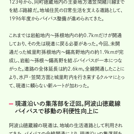
123号から、同町徳蔵地内の主要地方道笠間緒川線まで
を結ぶ路線だ。地域住民の日常生活を支える道路として、
1996年度からバイパス整備が進められてきた。
これまでは岩船地内〜孫根地内の約0.7kmだけが開通
しており、その先は現道に戻る必要があった。今回、未開
通だった城里町孫根地内～錫高野地内の約1.9kmが完
成し、岩船～孫根～錫高野を結ぶバイパスが一本につな
がった。道路の全体延長は約2.6km。全線開通したことに
より、水戸・笠間方面と城里町内を行き来するクルマにとっ
て、現道に頼らない新ルートが加わった。
現道沿いの集落部を迂回。阿波山徳蔵線
バイパスで移動の利便性向上に
阿波山徳蔵線の現道は、地域の生活道路として利用され
てきた。バイパスの全線開通により、現道沿いの集落部を