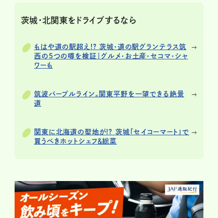
茨城・北関東をドライブするなら
もはや道の駅超え!? 茨城・道の駅グランテラス筑
西の5つの噂を検証｜グルメ・お土産・セコマ・シャ
ワーも
筑波パープルライン。関東平野を一望できる絶景
道
関東に北海道の聖地が!? 茨城「セイコーマート」で
買うべきホットシェフ＆総菜