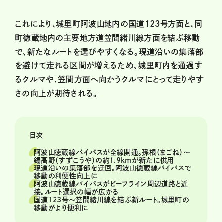
これにより、城里町阿波山地内の国道123号方面と、同
町徳蔵地内の主要地方道笠間緒川線方面を結ぶ移動
で、新たなルートを選びやすくなる。現道沿いの集落部
を避けて走れる区間が増えるため、城里町内を通過す
るクルマや、笠間方面へ向かうクルマにとって走りやす
さの向上が期待される。
目次
阿波山徳蔵線バイパスが全線開通。孫根（まごね）～
錫高野（すずこうや）の約1.9kmが新たに供用
現道沿いの集落部を迂回。阿波山徳蔵線バイパスで
移動の利便性向上に
阿波山徳蔵線バイパスがビーフライン周辺道路と近
接。ルート選択の幅が広がる
国道123号～笠間緒川線を結ぶ新ルート。城里町の
移動がより便利に