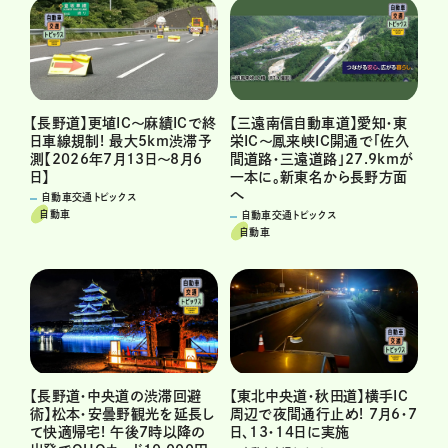
【三遠南信自動車道】愛知・東
【長野道】更埴IC～麻績ICで終
栄IC～鳳来峡IC開通で「佐久
日車線規制! 最大5km渋滞予
間道路・三遠道路」27.9kmが
測【2026年7月13日～8月6
一本に。新東名から長野方面
日】
へ
自動車交通トピックス
自動車
自動車交通トピックス
自動車
【長野道・中央道の渋滞回避
【東北中央道・秋田道】横手IC
術】松本・安曇野観光を延長し
周辺で夜間通行止め! 7月6・7
て快適帰宅! 午後7時以降の
日、13・14日に実施