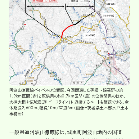
阿波山徳蔵線バイパスの位置図。今回開通した孫根～錫高野の約
1.9km区間（赤）と既供用の約0.7km区間（黒）の位置関係のほか、
大桂大橋や広域農道「ビーフライン」に近接するルートも確認できる。全
体延長2,600m、幅員10m/車道6m（画像＝茨城県土木部水戸土木
事務所）
一般県道阿波山徳蔵線は、城里町阿波山地内の国道