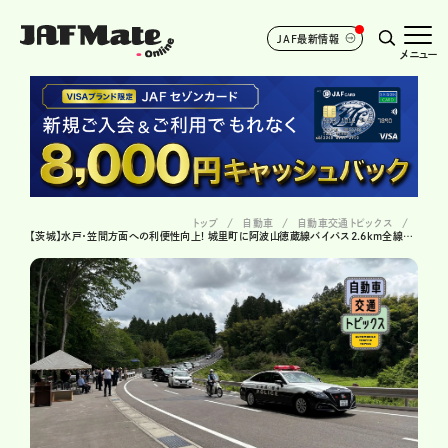
JAF最新情報
メニュー
トップ
自動車
自動車交通トピックス
【茨城】水戸・笠間方面への利便性向上! 城里町に阿波山徳蔵線バイパス2.6km全線開通!