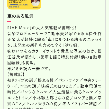
車のある風景
『JAF Mate』の大人気連載が書籍化！
音楽プロデューサーで自動車愛好家でもある松任谷
正隆氏が軽妙に綴る「車」にまつわる珠玉のエッセイ
を、未発表の新作を含めて全61話収録。
味わいのあるカラーイラストや貴重な写真のほか、松
任谷氏が懐かしい愛車を語る特別付録「僕の自動車
回顧録」も掲載。
車好き必読の一冊です。
【掲載話】
初ドライブの話／揺れる橋／バンドライフ／中央フリー
ウェイ、本当の話／結婚式の日のこと／自動車電話の
時代／パンツなクルマ／人生最後に乗るクルマ／ク
ルマとトイレ／小林彰太郎さんの話／ロシアと僕／幸
宏のこと／クルマ乗りの心得／老人ドライバー雑感／