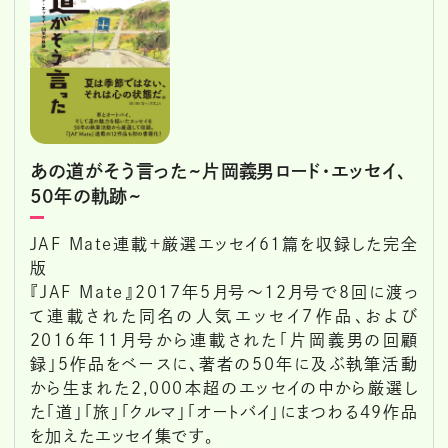
あの道がそう言った~片岡義男ロード・エッセイ、
50年の軌跡~
JAF Mate連載＋厳選エッセイ61篇を収録した完全
版
『JAF Mate』2017年5月号～12月号で8回に渡っ
て連載された同名の人気エッセイ７作品、および
2016年11月号から連載された「片岡義男の回顧
録」５作品をベースに、著者の50年に及ぶ執筆活動
から生まれた2,000本超のエッセイの中から厳選し
た「道」「旅」「クルマ」「オートバイ」にまつわる49作品
を加えたエッセイ集です。