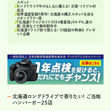
スポット
ロングドライブ中のもしもに備える! 災害・トラブル対
処法
世界遺産登録5周年! 北海道の縄文スポットを巡る
スタンプラリー旅
「北海道ドライブガイド2026春夏版」SA・PA、道の
駅、空港などで無料配布中
北海道ドライブ旅で使える! 33施設の特典& プレゼ
ント企画
北海道ロングドライブで寄りたい! ご当地
ハンバーガー25店