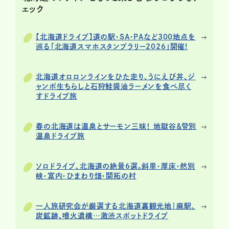
ェック
【北海道ドライブ】道の駅・SA・PAなど300地点を
巡る「北海道スマホスタンプラリー2026」開催!
北海道オロロンラインをひた走り、うにえび丼、ジ
ャンボ生ちらしと石狩鮭醤油ラーメンを食べ尽く
すドライブ旅
春の北海道は温泉とサーモン三昧！ 地獄谷＆登別
温泉ドライブ旅
ソロドライブ、北海道の絶景6選。斜里・厚床・然別
峡・富内・ひまわり畑・開拓の村
一人旅研究会が厳選する北海道裏観光地｜廃駅、
炭鉱跡、噴火遺構…激渋スポットドライブ