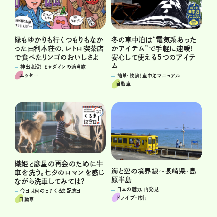
縁もゆかりも行くつもりもなか
冬の車中泊は“電気系あった
った由利本荘の、レトロ喫茶店
かアイテム”で手軽に速暖！
で食べたリンゴのおいしさよ
安心して使える5つのアイテ
ム
神出鬼没！ ヒャダインの適当旅
エッセー
簡単・快適！車中泊マニュアル
自動車
織姫と彦星の再会のために牛
海と空の境界線～長崎県・島
車を洗う。七夕のロマンを感じ
原半島
ながら洗車してみては？
日本の魅力、再発見
今日は何の日？ くるま記念日
ドライブ･旅行
自動車