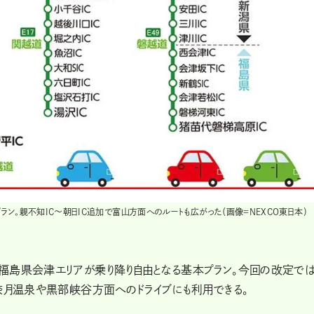
ン。親不知IC～朝日IC追加で富山方面へのルートも広がった（画像＝NEXCO東日本）
福島県会津エリアが乗り降り自由となる基本プラン。今回の改定で
奈月温泉や黒部峡谷方面へのドライブにも利用できる。