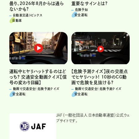
重要なサインとは?
曇り、2026年8月からは通ら
ないかも?
危険予知
安全運転
自動車交通トピックス
自動車
運転中ヒヤリハットするのはど
【危険予測クイズ】夜の交差点
っち? 交通安全動画クイズ【信
でヒヤリハット! 10秒のCG動
号の変わり目編】
画で危険を見抜ける?
動画で交通安全! 危険予測クイズ
動画で交通安全! 危険予測クイズ
安全運転
安全運転
JAF（一般社団法人 日本自動車連盟）公式ウェ
ブサイトです。