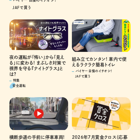
JAFで買う
夜の運転が「怖い」から「見え
組み立てカンタン! 車内で使
る」に変わる! まぶしさ対策で
えるラクラク簡易トイレ
視界を守る『ナイトグラス』と
バイヤー 自慢のイチオシ！
は？
JAFで買う
特集
安全運転
横断歩道の手前に停車車両!
2026年7月賞金クロス（応募