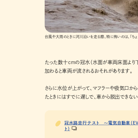
台風や大雨のときに河川沿いを走る際、特に怖いのは、「ちょ
たった数十cmの冠水（水面が車両床面より下
加わると車両が流されるおそれがあります。
さらに水位が上がって、マフラーや吸気口か
たときにはすでに遅しで、車から脱出できない
冠水路走行テスト ～電気自動車（EV）
ト）