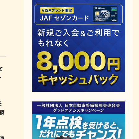
て
ー
そ
模
る車