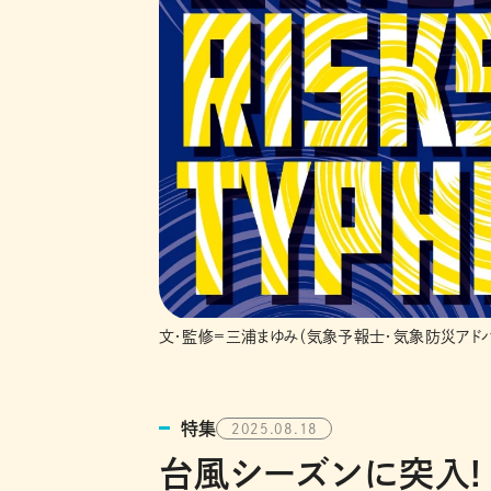
文・監修=三浦まゆみ（気象予報士・気象防災アドバ
特集
2025.08.18
台風シーズンに突入!