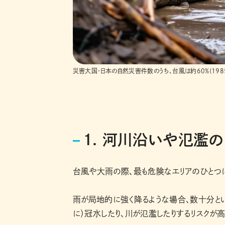
災害大国・日本の自然災害件数のうち、台風は約60％(198
1. 河川沿いや氾濫
台風や大雨の際、最も危険なエリアのひとつ
雨が局地的に強く降るような場合、数十分と
に）冠水したり、川が氾濫したりするリスクが