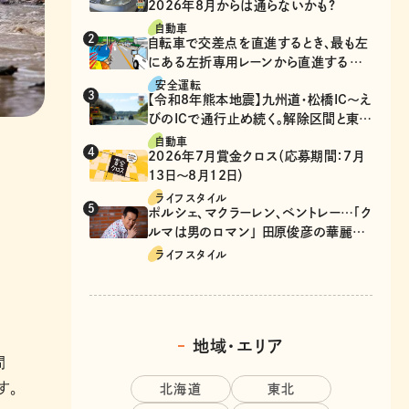
2026年8月からは通らないかも?
自動車
自転車で交差点を直進するとき、最も左
にある左折専用レーンから直進するの
は、違反？
安全運転
【令和8年熊本地震】九州道・松橋IC～え
びのICで通行止め続く。解除区間と東九
州道の迂回ルート
自動車
2026年7月賞金クロス（応募期間：7月
13日～8月12日）
ライフスタイル
ポルシェ、マクラーレン、ベントレー…「ク
ルマは男のロマン」 田原俊彦の華麗な
る愛車遍歴
ライフスタイル
地域・エリア
間
す。
北海道
東北