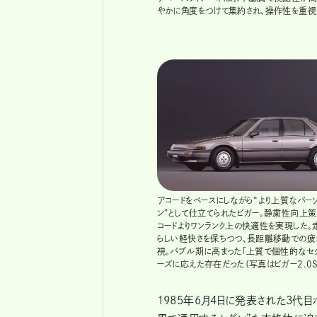
やかに角度をつけて集約され、操作性を重視した
アコードをベースにしながら“より上質なパー
ン”として仕立てられたビガー。静粛性向上策
コードよりワンランク上の快適性を実現した。
らしい軽快さを保ちつつ、長距離移動での疲
視。バブル期に高まった「上質で個性的なセ
ーズに応えた存在だった（写真はビガー2.0S
1985年6月4日に発表された3代目