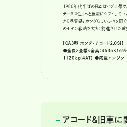
1980年代半ばの日本はバブル景気
テータス性」へと急速にシフトして
きる品質感とホンダらしい走りを両
のセダン戦略を大きく前進させた重
【CA3型 ホンダ・アコード2.0Si】
●全長×全幅×全高：4535×169
1120kg（4AT） ●搭載エンジン：
アコード＆旧車に