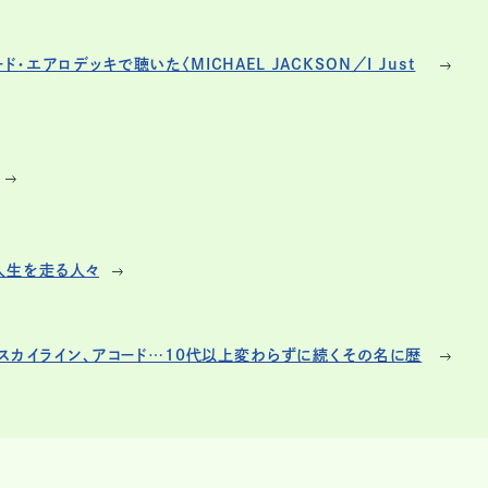
エアロデッキで聴いた〈MICHAEL JACKSON／I Just
人生を走る人々
、スカイライン、アコード…10代以上変わらずに続くその名に歴