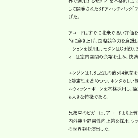
界で通用するセダン”を本格的に追
して開発された3ドアハッチバック「
げた。
アコードはすでに北米で高い評価を
的に磨き上げ、国際競争力を意識し
ーションを採用し、セダンはCd値0
ィーは室内空間の余裕を生み、快適
エンジンは1.8Lと2Lの直列4気
と静粛性を高めつつ、ホンダらしい
ルウィッシュボーンを本格採用し、
も大きな特徴である。
兄弟車のビガーは、アコードより上質
内外装や静粛性向上策を採用。ウッ
の世界観を演出した。