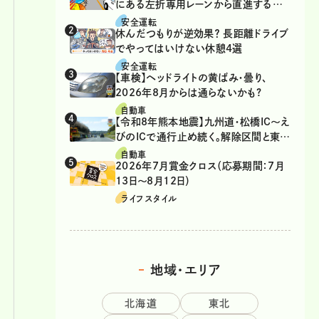
にある左折専用レーンから直進するの
は、違反？
安全運転
休んだつもりが逆効果？ 長距離ドライブ
でやってはいけない休憩4選
安全運転
【車検】ヘッドライトの黄ばみ・曇り、
2026年8月からは通らないかも?
自動車
【令和8年熊本地震】九州道・松橋IC～え
びのICで通行止め続く。解除区間と東九
州道の迂回ルート
自動車
2026年7月賞金クロス（応募期間：7月
13日～8月12日）
ライフスタイル
地域・エリア
北海道
東北