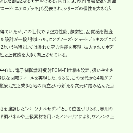
求した節目となるモデルである。同日には、欧州市場を強く意識
アコード・エアロデッキ」も発表され、シリーズの個性を大きく広
得ていたが、この世代では空力性能、静粛性、品質感を徹底
た設計が一段と強まった。ロングノーズ・ショートデッキのプロポ
.32という当時としては優れた空力性能を実現。拡大されたボデ
性と上質感を大きく向上させている。
筒を中心に、電子制御燃料噴射PGM‑FI仕様も設定。扱いやすさ
軽快な回転フィールを実現した。さらに、この世代から4輪ダブ
操縦安定性と乗り心地の両立という新たな次元に踏み込んだ点
さを強調した“パーソナルセダン”として位置づけられ、専用の
ド調パネルや上級素材を用いたインテリアにより、ワンランク上