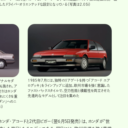
ドライバーオリエンテッドな設計となっている（写真は2.0Si）
1985年７月には、独特のリアゲートを持つ「アコード エア
ソナルセダ
ロデッキ」をラインアップに追加。欧州市場を強く意識した
も施され、ア
ファストバックスタイルで、空力性能と積載性を両立させた
走りはホンダ
先進的なモデルとして注目を集めた
れにくさを重
ダン」へのニ
i）
ホンダ・アコードと2代目ビガー（翌6月5日発売）は、ホンダが“世