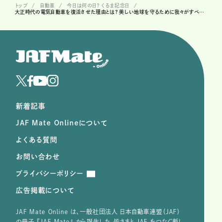
トップ
自動車
今日は何の日？ くるま記念日
大正時代の電気自動車を復活させた理由とは？ 美しい地球を守るために我々がすべきことは…
新着記事
JAF Mate Onlineについて
よくある質問
お問い合わせ
プライバシーポリシー
広告掲載について
JAF Mate Online は、⼀般社団法⼈ ⽇本⾃動⾞連盟（JAF）
の冊子 『JAF Mate』 から誕⽣した、皆さまと JAF をつなぐ新し