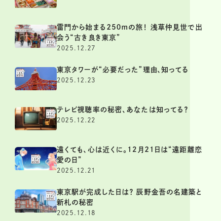
雷門から始まる250mの旅！ 浅草仲見世で出
会う“古き良き東京”
2025.12.27
東京タワーが“必要だった”理由、知ってる
2025.12.23
テレビ視聴率の秘密、あなたは知ってる？
2025.12.22
遠くても、心は近くに。12月21日は“遠距離恋
愛の日”
2025.12.21
東京駅が完成した日は？ 辰野金吾の名建築と
新札の秘密
2025.12.18