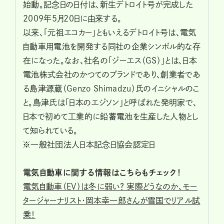
始動。記念日の日付は、新生デトロイト号が完成した
2009年5月20日に由来する。
以来、「元祖エコカー」ともいえるデトロイト号は、電気
自動車用電池を開発する同社の企業シンボル的な存
在になった。なお、社名の「ジーエス（GS）」とは、日本
電池株式会社のかつてのブランドであり、創業者であ
る島津源蔵（Genzo Shimadzu）氏のイニシャルのこ
と。島津氏は「日本のエジソン」と呼ばれた発明家で、
日本で初めて工業的に鉛蓄電池を生産した人物とし
て知られている。
※一般社団法人日本記念日協会認定日
電気自動車に関する情報はこちらもチェック！
電気自動車（EV）は冬に弱い？ 実際どうなのか、モー
タージャーナリスト・岡本幸一郎さんが雪国でリアル試
乗！