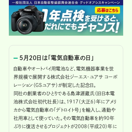
５月20日は「電気自動車の日」
自動車やオートバイ用電池など、電気機器事業を世
界規模で展開する株式会社ジーエス・ユアサ コーポ
レーション（GSユアサ）が制定した記念日。
同社の創業者のひとりである島津源蔵氏（旧日本電
池株式会社初代社長）は、1917（大正6）年にアメリ
カから電気自動車の「デトロイト号」を輸入し、通勤や
社用車として使っていた。その電気自動車を約90年
ぶりに復活させるプロジェクトが2008（平成20）年に