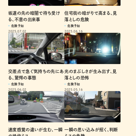
坂道の先の暗闇で待ち受け
住宅街の暗がりで高まる、見
る、不意の出来事
落としの危険
危険予知
危険予知
2025.07.02
2025.06.16
交差点で急ぐ気持ちの先にあ
光のまぶしさが生み出す、見
る、驚愕の事態
落としの恐怖
危険予知
危険予知
2025.06.02
2025.05.16
速度感覚の違いが生む、一瞬
一瞬の思い込みが招く、判断
の操作ミス
ミスの危険