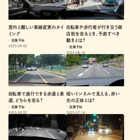
意外と難しい車線変更のタイ
自転車や歩行者が行き交う商
ミング
店街を走るとき、予測すべき
動きとは?
危険予知
2025.09.02
危険予知
2025.08.16
暗いトンネルで見える、赤い
自転車で通行できる歩道と車
光の正体とは?
道、どちらを走る?
危険予知
危険予知
2025.07.16
2025.08.02