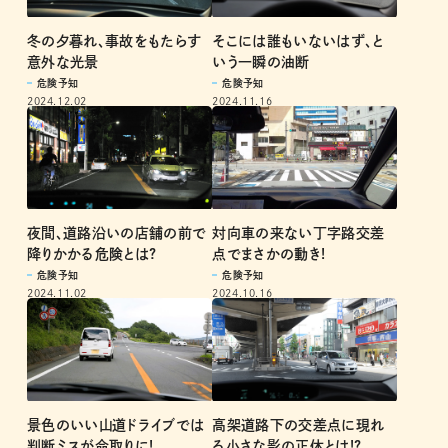
冬の夕暮れ、事故をもたらす
そこには誰もいないはず、と
意外な光景
いう一瞬の油断
危険予知
危険予知
2024.12.02
2024.11.16
夜間、道路沿いの店舗の前で
対向車の来ない丁字路交差
降りかかる危険とは?
点でまさかの動き!
危険予知
危険予知
2024.11.02
2024.10.16
景色のいい山道ドライブでは
高架道路下の交差点に現れ
判断ミスが命取りに!
る小さな影の正体とは!?