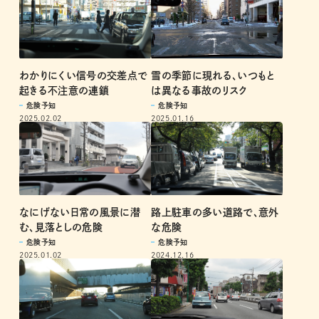
雪の季節に現れる、いつもと
わかりにくい信号の交差点で
は異なる事故のリスク
起きる不注意の連鎖
危険予知
危険予知
2025.01.16
2025.02.02
なにげない日常の風景に潜
路上駐車の多い道路で、意外
む、見落としの危険
な危険
危険予知
危険予知
2025.01.02
2024.12.16