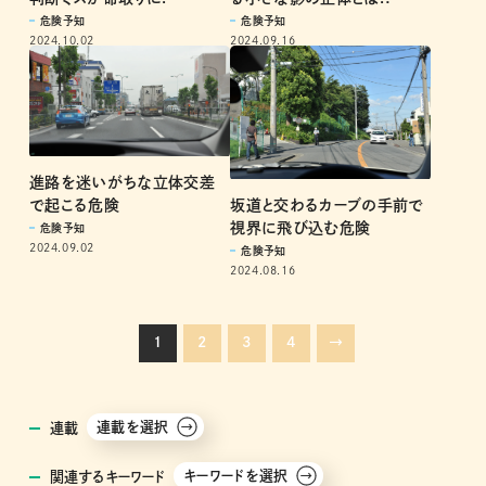
危険予知
危険予知
2024.10.02
2024.09.16
進路を迷いがちな立体交差
坂道と交わるカーブの手前で
で起こる危険
視界に飛び込む危険
危険予知
2024.09.02
危険予知
2024.08.16
1
2
3
4
→
連載を選択
連載
キーワードを選択
関連するキーワード