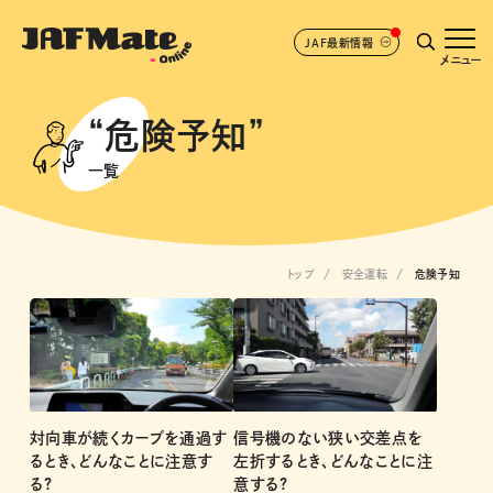
JAF最新情報
メニュー
“危険予知”
一覧
トップ
安全運転
危険予知
対向車が続くカーブを通過す
信号機のない狭い交差点を
るとき、どんなことに注意す
左折するとき、どんなことに注
る?
意する?