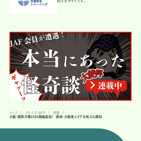
供するサイトです。
トップ
ドライブ･旅行
特集
大阪・関西万博2025開催直前! 夢洲・大阪港エリアを街ぶら探訪