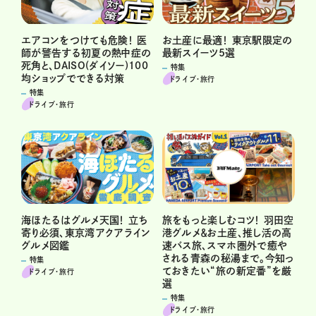
エアコンをつけても危険！ 医
お土産に最適！ 東京駅限定の
師が警告する初夏の熱中症の
最新スイーツ5選
死角と、DAISO(ダイソー)100
特集
均ショップでできる対策
ドライブ･旅行
特集
ドライブ･旅行
海ほたるはグルメ天国！ 立ち
旅をもっと楽しむコツ！ 羽田空
寄り必須、東京湾アクアライン
港グルメ＆お土産、推し活の高
グルメ図鑑
速バス旅、スマホ圏外で癒や
される青森の秘湯まで。今知っ
特集
ておきたい“旅の新定番”を厳
ドライブ･旅行
選
特集
ドライブ･旅行