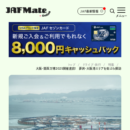
JAF最新情報
メニュー
トップ
ドライブ･旅行
特集
大阪・関西万博2025開催直前! 夢洲・大阪港エリアを街ぶら探訪