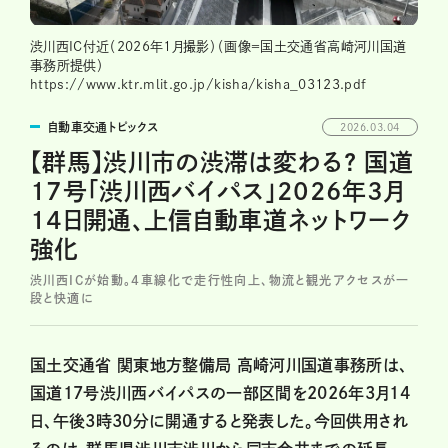
渋川西IC付近（2026年1月撮影）（画像＝国土交通省高崎河川国道
事務所提供）
https://www.ktr.mlit.go.jp/kisha/kisha_03123.pdf
自動車交通トピックス
2026.03.04
【群馬】渋川市の渋滞は変わる? 国道
17号「渋川西バイパス」2026年3月
14日開通、上信自動車道ネットワーク
強化
渋川西ICが始動。4車線化で走行性向上、物流と観光アクセスが一
段と快適に
国土交通省 関東地方整備局 高崎河川国道事務所は、
国道17号渋川西バイパスの一部区間を2026年3月14
日、午後3時30分に開通すると発表した。今回供用され