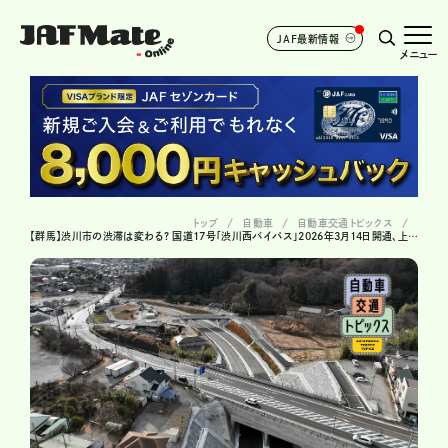
JAF最新情報
メニュー
トップ
自動車
自動車交通トピックス
【群馬】渋川市の渋滞は変わる? 国道17号「渋川西バイパス」2026年3月14日開通、上信自動車道ネットワーク強化