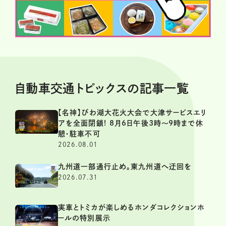
自動車交通トピックスの記事一覧
【名神】びわ湖大花火大会で大津サービスエリ
アを全面閉鎖! 8月6日午後3時～9時まで休
憩・駐車不可
2026.08.01
九州道一部通行止め。東九州道へ迂回を
2026.07.31
実車とトミカが楽しめるホンダコレクションホ
ールの特別展示