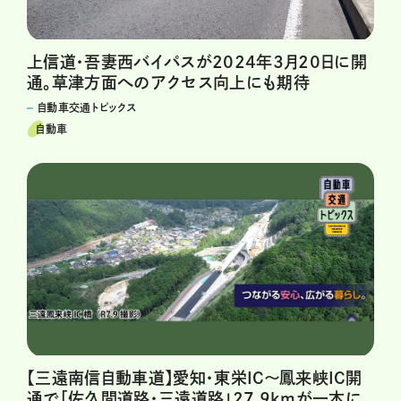
上信道・吾妻西バイパスが2024年3月20日に開
通。草津方面へのアクセス向上にも期待
自動車交通トピックス
自動車
【三遠南信自動車道】愛知・東栄IC～鳳来峡IC開
通で「佐久間道路・三遠道路」27.9kmが一本に。