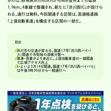
るのは、群馬県渋川市渋川から同市金井までの延長
1.9km。4車線で整備され、新たに「渋川西IC」が設けら
れる。通行は無料。今回開通する区間は、高規格道路
「上信自動車道」を構成する区間の一部だ。
目次
渋川市の交通が変わる。国道17号「渋川西バイパ
ス」開通で市街地の混雑分散へ
草津・吾妻がより身近に。上信自動車道の一部開通
で広域アクセス向上
いよいよ3月14日開通。国道17号「渋川西バイパス」
は午後3時30分から一般通行へ