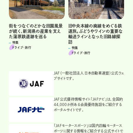
街をつなぐのどかな田園風景
旧中央本線の廃線をめぐる鉄
が続く、新潟県の産業を支え
道旅。ぶどうやワインの重要な
た蒲原鉄道跡を巡る
輸送ラインとなった旧路線探
訪
特集
ドライブ･旅行
特集
ドライブ･旅行
JAF（一般社団法人 日本自動車連盟）公式ウェ
ブサイトです。
JAF公式優待情報サイト「JAFナビ」は、全国約
44,000か所ある会員優待施設をご紹介する
ポータルサイトです。
「JAFモータースポーツ」は国内四輪モータース
ポーツに関する情報をご紹介する公式サイトで