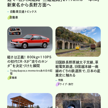
新東名から長野方面へ
自動車交通トピックス
自動車
軽さは正義！ 800kg×110PS
の初代CR-Xが“走りのホン
旧国鉄長野原線太子支線、草
ダ”を決定づけた瞬間
軽電気鉄道、旧信越本線—廃
線めぐりの鉄道旅で、日本の産
Today&apos;s memoriesあの日の記
憶
業史に触れる
自動車
特集
ドライブ･旅行