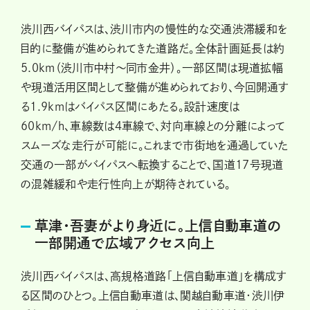
渋川西バイパスは、渋川市内の慢性的な交通渋滞緩和を
目的に整備が進められてきた道路だ。全体計画延長は約
5.0km（渋川市中村～同市金井）。一部区間は現道拡幅
や現道活用区間として整備が進められており、今回開通す
る1.9kmはバイパス区間にあたる。設計速度は
60km/h、車線数は4車線で、対向車線との分離によって
スムーズな走行が可能に。これまで市街地を通過していた
交通の一部がバイパスへ転換することで、国道17号現道
の混雑緩和や走行性向上が期待されている。
草津・吾妻がより身近に。上信自動車道の
一部開通で広域アクセス向上
渋川西バイパスは、高規格道路「上信自動車道」を構成す
る区間のひとつ。上信自動車道は、関越自動車道・渋川伊