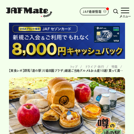
JAF最新情報
メニュー
トップ
ドライブ･旅行
特集
【実食レポ】群馬「道の駅 川場田園プラザ」厳選ご当地グルメ＆お土産10選！買って満足・食べて納得！