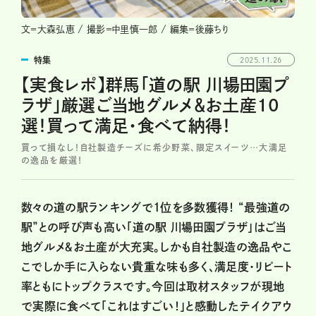
文＝大森弘恵 / 撮影＝中里慎一郎 / 編集＝後藤ちり
特集
2025.11.26
【実食レポ】群馬「道の駅 川場田園プ
ラザ」厳選ご当地グルメ＆お土産10
選！買って満足・食べて納得！
買って損なし！自社製造チーズに希少野菜、限定スイーツ…大満足
の逸品を厳選！
数々の道の駅ランキングで1位を多数獲得！ “最強道の
駅”との呼び声も高い「道の駅 川場田園プラザ」はご当
地グルメ＆お土産が大充実。しかも自社製造の逸品やこ
こでしか手に入らない貴重な味も多く、満足度・リピート
率ともにトップクラスです。今回は取材スタッフが現地
で実際に食べて「これはすごい！」と感動したテイクアウ