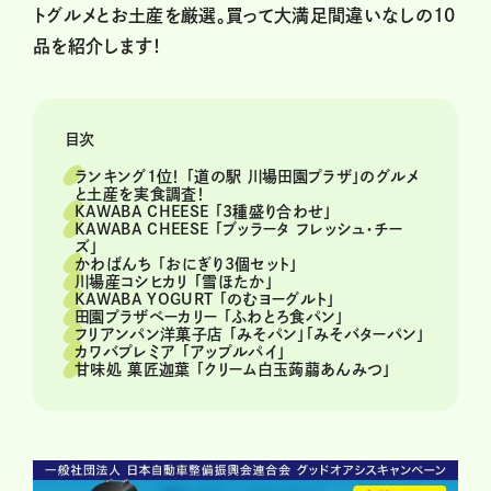
トグルメとお土産を厳選。買って大満足間違いなしの10
品を紹介します！
目次
ランキング1位！ 「道の駅 川場田園プラザ」のグルメ
と土産を実食調査！
KAWABA CHEESE 「3種盛り合わせ」
KAWABA CHEESE 「ブッラータ フレッシュ・チー
ズ」
かわばんち 「おにぎり3個セット」
川場産コシヒカリ 「雪ほたか」
KAWABA YOGURT 「のむヨーグルト」
田園プラザベーカリー 「ふわとろ食パン」
フリアンパン洋菓子店 「みそパン」「みそバターパン」
カワバプレミア 「アップルパイ」
甘味処 菓匠迦葉 「クリーム白玉蒟蒻あんみつ」