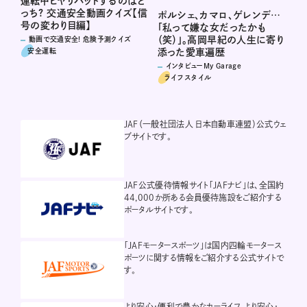
運転中ヒヤリハットするのはど
っち? 交通安全動画クイズ【信
ポルシェ、カマロ、ゲレンデ…
号の変わり目編】
「私って嫌な女だったかも
（笑）」。高岡早紀の人生に寄り
動画で交通安全! 危険予測クイズ
安全運転
添った愛車遍歴
インタビューMy Garage
ライフスタイル
JAF（一般社団法人 日本自動車連盟）公式ウェ
ブサイトです。
JAF公式優待情報サイト「JAFナビ」は、全国約
44,000か所ある会員優待施設をご紹介する
ポータルサイトです。
「JAFモータースポーツ」は国内四輪モータース
ポーツに関する情報をご紹介する公式サイトで
す。
より安心・便利で豊かなカーライフ、より安心・