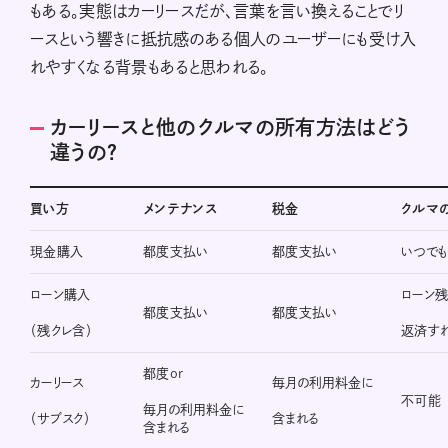
もある。実態はカーリースだが、言葉を言い換えることでリ
ースという響きに抵抗感のある個人のユーザーにも受け入
れやすくなる背景もあると思われる。
カーリースと他のクルマの所有方法はどう
違うの？
買い方
メンテナンス
税金
クルマ
現金購入
都度支払い
都度支払い
いつで
ローン購入
ローン
都度支払い
都度支払い
（残クレ含）
返済す
都度or
カーリース
毎月の利用料金に
不可能
毎月の利用料金に
（サブスク）
含まれる
含まれる