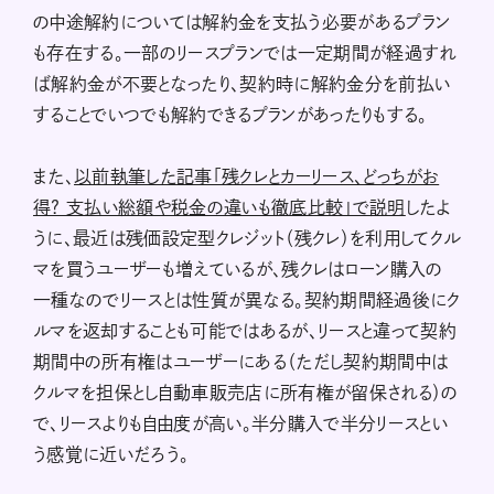
の中途解約については解約金を支払う必要があるプラン
も存在する。一部のリースプランでは一定期間が経過すれ
ば解約金が不要となったり、契約時に解約金分を前払い
することでいつでも解約できるプランがあったりもする。
また、
以前執筆した記事「残クレとカーリース、どっちがお
得? 支払い総額や税金の違いも徹底比較」で説明
したよ
うに、最近は残価設定型クレジット（残クレ）を利用してクル
マを買うユーザーも増えているが、残クレはローン購入の
一種なのでリースとは性質が異なる。契約期間経過後にク
ルマを返却することも可能ではあるが、リースと違って契約
期間中の所有権はユーザーにある（ただし契約期間中は
クルマを担保とし自動車販売店に所有権が留保される）の
で、リースよりも自由度が高い。半分購入で半分リースとい
う感覚に近いだろう。