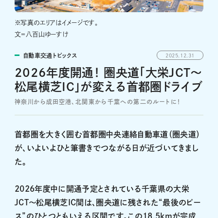
※写真のエリアはイメージです。
文＝八百山ゆーすけ
自動車交通トピックス
2025.12.31
2026年度開通！ 圏央道「大栄JCT～
松尾横芝IC」が変える首都圏ドライブ
神奈川から成田空港、北関東から千葉への第二のルートに！
首都圏を大きく囲む首都圏中央連絡自動車道（圏央道）
が、いよいよひと筆書きでつながる日が近づいてきまし
た。
2026年度中に開通予定とされている千葉県の大栄
JCT～松尾横芝IC間は、圏央道に残された“最後のピー
ス”のひとつともいえる区間です。この18.5kmが完成