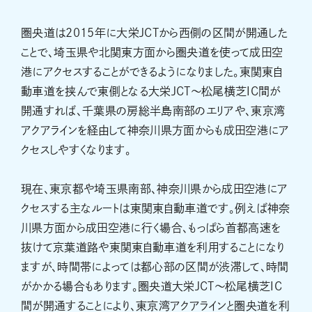
圏央道は2015年に大栄JCTから西側の区間が開通した
ことで、埼玉県や北関東方面から圏央道を使って成田空
港にアクセスすることができるようになりました。東関東自
動車道を挟んで東側となる大栄JCT～松尾横芝IC間が
開通すれば、千葉県の房総半島南部のエリアや、東京湾
アクアラインを経由して神奈川県方面からも成田空港にア
クセスしやすくなります。
現在、東京都や埼玉県南部、神奈川県から成田空港にア
クセスする主なルートは東関東自動車道です。例えば神奈
川県方面から成田空港に行く場合、もっぱら首都高速を
抜けて京葉道路や東関東自動車道を利用することになり
ますが、時間帯によっては都心部の区間が渋滞して、時間
がかかる場合もあります。圏央道大栄JCT～松尾横芝IC
間が開通することにより、東京湾アクアラインと圏央道を利