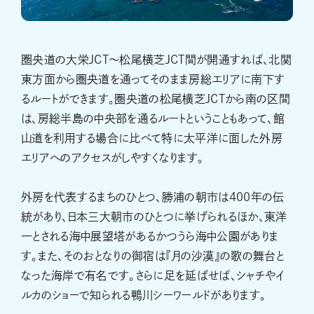
圏央道の大栄JCT～松尾横芝JCT間が開通すれば、北関
東方面から圏央道を通ってそのまま房総エリアに南下す
るルートができます。圏央道の松尾横芝JCTから南の区間
は、房総半島の中央部を通るルートということもあって、館
山道を利用する場合に比べて特に太平洋に面した外房
エリアへのアクセスがしやすくなります。
外房を代表するまちのひとつ、勝浦の朝市は400年の伝
統があり、日本三大朝市のひとつに挙げられるほか、東洋
一とされる海中展望塔があるかつうら海中公園がありま
す。また、そのおとなりの御宿は『月の沙漠』の歌の舞台と
なった海岸で有名です。さらに足を延ばせば、シャチやイ
ルカのショーで知られる鴨川シーワールドがあります。