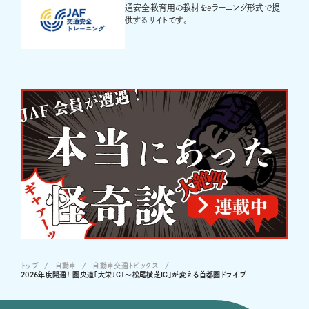
通安全教育用の教材をeラーニング形式で提
供するサイトです。
トップ
自動車
自動車交通トピックス
2026年度開通！ 圏央道「大栄JCT～松尾横芝IC」が変える首都圏ドライブ