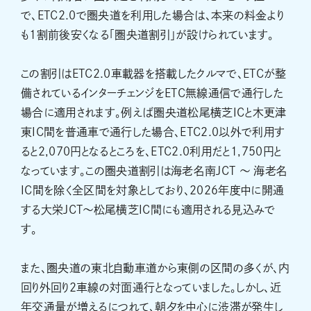
で、ETC2.0で圏央道を利用した場合は、本来の料金より
も1割前後安くなる「圏央道割引」が設けられています。
この割引はETC2.0車載器を搭載したクルマで、ETCが整
備されているインターチェンジをETC無線通信で通行した
場合に適用されます。例えば圏央道松尾横芝ICと木更津
東IC間を普通車で通行した場合、ETC2.0以外で利用す
ると2,070円となるところを、ETC2.0利用だと1,750円と
なっています。この圏央道割引は海老名南JCT 〜 海老名
IC間を除く全区間を対象としており、2026年度中に開通
する大栄JCT～松尾横芝IC間にも適用される見込みで
す。
また、圏央道の東北自動車道から東側の区間の多くが、内
回り外回り2車線の対面通行となっていました。しかし、近
年交通量が増えるにつれて、朝夕を中心に渋滞が発生し