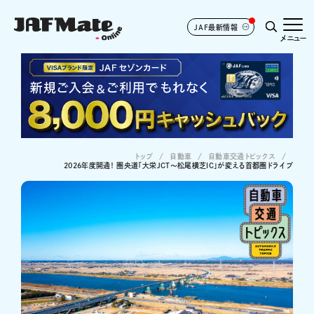
JAF最新情報
メニュー
トップ
自動車
自動車交通トピックス
2026年度開通！ 圏央道「大栄JCT～松尾横芝IC」が変える首都圏ドライブ