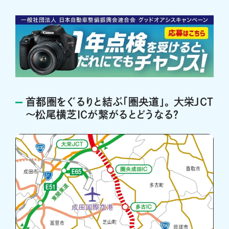
首都圏をぐるりと結ぶ「圏央道」。 大栄JCT
～松尾横芝ICが繋がるとどうなる？