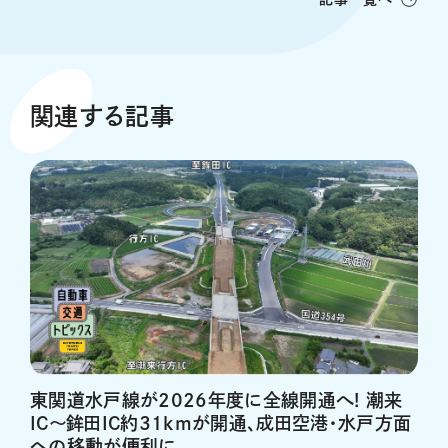
関連する記事
東関道水戸線が2026年度に全線開通へ! 潮来
IC～鉾田IC約31kmが開通、成田空港・水戸方面
への移動が便利に