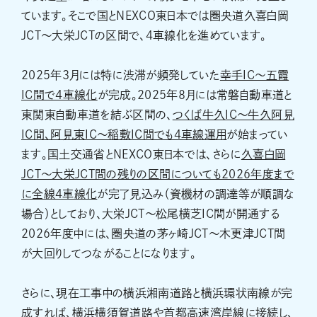
ています。そこで国とNEXCO東日本では圏央道久喜白岡
JCT～大栄JCTの区間で、4車線化を進めています。
2025年3月には特に渋滞が頻発していた
幸手IC～五霞
IC間で4車線化
が完成。2025年8月には常磐自動車道と
東関東自動車道を結ぶ区間の、
つくば牛久IC～牛久阿見
IC間、阿見東IC～稲敷IC間でも4車線運用
が始まってい
ます。国土交通省とNEXCO東日本では、さらに
久喜白岡
JCT～大栄JCT間の残りの区間についても2026年度まで
に全線4車線化
が完了見込み（資機材の調達等が順調な
場合）としており、大栄JCT～松尾横芝IC間が開通する
2026年度中には、圏央道の茅ヶ崎JCT～木更津JCT間
が大回りしてつながることになります。
さらに、現在工事中の横浜湘南道路と横浜環状南線が完
成すれば、横浜横須賀道路や首都高速湾岸線に接続し、