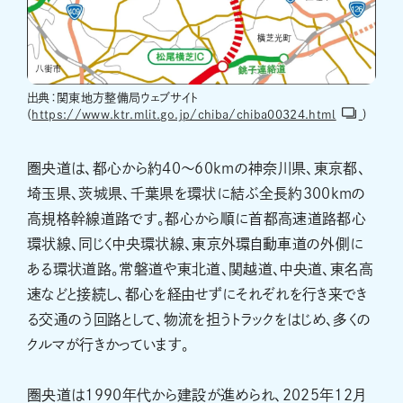
出典：関東地方整備局ウェブサイト
(
https://www.ktr.mlit.go.jp/chiba/chiba00324.html
)
圏央道は、都心から約40～60kmの神奈川県、東京都、
埼玉県、茨城県、千葉県を環状に結ぶ全長約300kmの
高規格幹線道路です。都心から順に首都高速道路都心
環状線、同じく中央環状線、東京外環自動車道の外側に
ある環状道路。常磐道や東北道、関越道、中央道、東名高
速などと接続し、都心を経由せずにそれぞれを行き来でき
る交通のう回路として、物流を担うトラックをはじめ、多くの
クルマが行きかっています。
圏央道は1990年代から建設が進められ、2025年12月