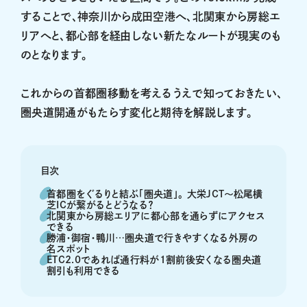
することで、神奈川から成田空港へ、北関東から房総エ
リアへと、都心部を経由しない新たなルートが現実のも
のとなります。
これからの首都圏移動を考えるうえで知っておきたい、
圏央道開通がもたらす変化と期待を解説します。
目次
首都圏をぐるりと結ぶ「圏央道」。 大栄JCT～松尾横
芝ICが繋がるとどうなる？
北関東から房総エリアに都心部を通らずにアクセス
できる
勝浦・御宿・鴨川…圏央道で行きやすくなる外房の
名スポット
ETC2.0であれば通行料が1割前後安くなる圏央道
割引も利用できる