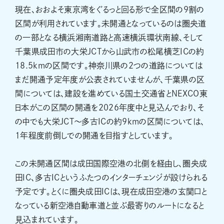
現在、おおよそ東京湾をぐるっと回る形で全区間の9割の
区間が利用されています。未開通となっているのは圏央道
の一部となる横浜湘南道路と高速横浜環状南線、そして
千葉県成田市の大栄JCTから山武市の松尾横芝ICの約
18.5kmの区間です。神奈川県の2つの道路については
まだ開通予定年度が公表されていませんが、千葉県の区
間については、建設を進めている国土交通省とNEXCO東
日本がこの区間の開通を2026年度中と見込んでおり、そ
の中でも大栄JCT～多古ICの約9kmの区間については、
1年程度前倒しでの開通を目指すとしています。
この未開通区間は成田国際空港の北側を経由し、圏央成
田IC、多古ICというふたつのインターチェンジが設けられる
予定です。とくに圏央成田ICは、現在成田空港の玄関口と
なっている新空港自動車道と並ぶ最寄りのルートになると
見込まれています。