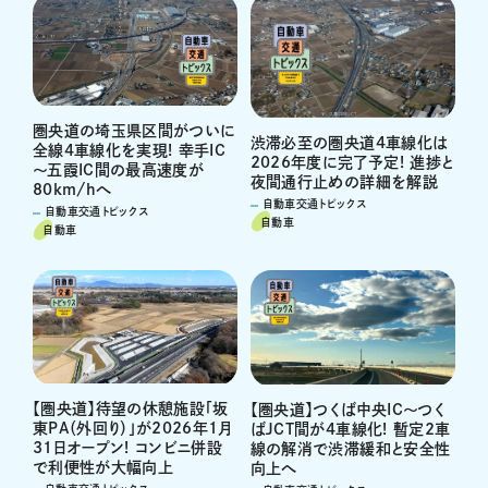
圏央道の埼玉県区間がついに
渋滞必至の圏央道4車線化は
全線4車線化を実現! 幸手IC
2026年度に完了予定! 進捗と
～五霞IC間の最高速度が
夜間通行止めの詳細を解説
80km/hへ
自動車交通トピックス
自動車交通トピックス
自動車
自動車
【圏央道】待望の休憩施設「坂
【圏央道】つくば中央IC～つく
東PA（外回り）」が2026年1月
ばJCT間が4車線化! 暫定2車
31日オープン! コンビニ併設
線の解消で渋滞緩和と安全性
で利便性が大幅向上
向上へ