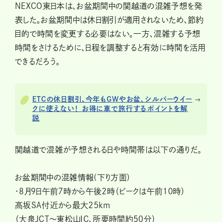
NEXCO東日本は、お盆期間中の関越道の混雑予想を発
表した。お盆期間中は休日割引が適用されないため、節約
目的で時間を変更する必要はない。一方、混雑する予想
時間をさけるために、日程を調整すると有効に時間を活用
できるだろう。
ETCの休日割引、今年もGWやお盆、シルバーウイー
クに使えない！ お得に車で旅行するポイントを解
説
関越道で混雑が予想される日や時間帯は以下の通りだ。
お盆期間中の混雑情報(下り方面)
・8月9日午前7時から午後2時（ピークは午前10時）
高坂SA付近から最大25km
（大泉JCT～東松山IC、所要時間約50分）