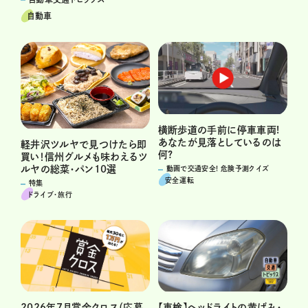
自動車
横断歩道の手前に停車車両!
あなたが見落としているのは
軽井沢ツルヤで見つけたら即
何?
買い！信州グルメも味わえるツ
ルヤの総菜・パン10選
動画で交通安全! 危険予測クイズ
安全運転
特集
ドライブ･旅行
2026年7月賞金クロス（応募
【車検】ヘッドライトの黄ばみ・