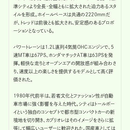
準シティより全長・全幅ともに拡大された迫力あるスタ
イルを形成。ホイールベースは共通の2220mmだ
が、トレッドは前後とも拡大され、安定感のあるプロポ
ーションとなっている。
パワートレーンは1.2L直列4気筒OHCエンジンで、5
速MT車は67PS、ホンダマチックAT車は63PSを発
揮。軽快な走りとオープンエアの開放感が組み合わさ
り、速度以上の楽しさを提供するモデルとして高く評
価された。
1980年代前半は、若者文化とファッション性が自動
車市場に強く影響を与えた時代。シティはトールボー
イという独自のコンセプトで都市型コンパクトカーの新
境地を切り開き、カブリオレはそのイメージをさらに拡
張して幅広いユーザーに歓迎された。国産車としては