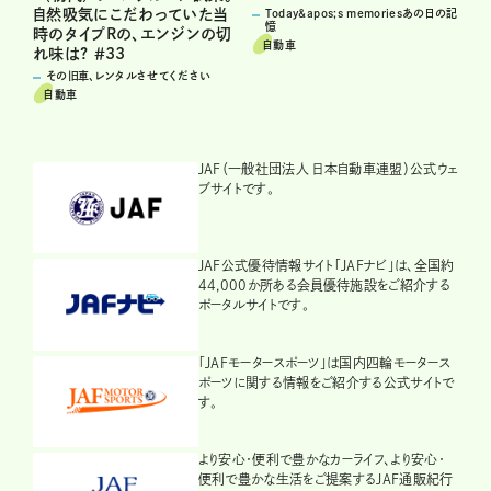
自然吸気にこだわっていた当
Today&apos;s memoriesあの日の記
憶
時のタイプRの、エンジンの切
自動車
れ味は? ＃33
その旧車、レンタルさせてください
自動車
JAF（一般社団法人 日本自動車連盟）公式ウェ
ブサイトです。
JAF公式優待情報サイト「JAFナビ」は、全国約
44,000か所ある会員優待施設をご紹介する
ポータルサイトです。
「JAFモータースポーツ」は国内四輪モータース
ポーツに関する情報をご紹介する公式サイトで
す。
より安心・便利で豊かなカーライフ、より安心・
便利で豊かな生活をご提案するJAF通販紀行