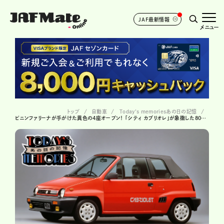
JAF最新情報
メニュー
トップ
自動車
Today's memoriesあの日の記憶
ピニンファリーナが手がけた異色の4座オープン！ 「シティ カブリオレ」が象徴した80年代のクルマ文化