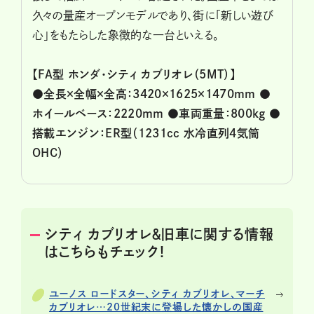
久々の量産オープンモデルであり、街に「新しい遊び
心」をもたらした象徴的な一台といえる。
【FA型 ホンダ・シティ カブリオレ（5MT）】
●全長×全幅×全高：3420×1625×1470mm ●
ホイールベース：2220mm ●車両重量：800kg ●
搭載エンジン：ER型（1231cc 水冷直列4気筒
OHC）
シティ カブリオレ＆旧車に関する情報
はこちらもチェック！
ユーノス ロードスター、シティ カブリオレ、マーチ
カブリオレ…20世紀末に登場した懐かしの国産