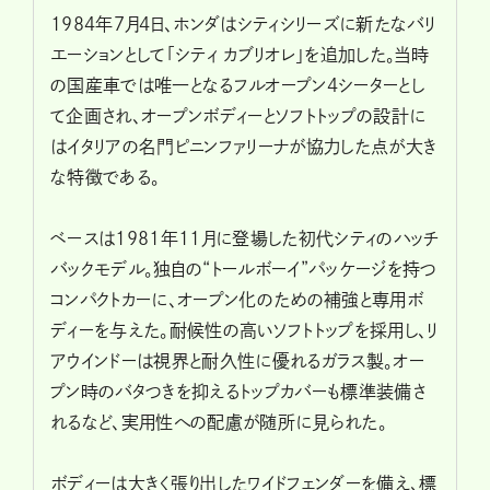
1984年7月4日、ホンダはシティシリーズに新たなバリ
エーションとして「シティ カブリオレ」を追加した。当時
の国産車では唯一となるフルオープン4シーターとし
て企画され、オープンボディーとソフトトップの設計に
はイタリアの名門ピニンファリーナが協力した点が大き
な特徴である。
ベースは1981年11月に登場した初代シティのハッチ
バックモデル。独自の“トールボーイ”パッケージを持つ
コンパクトカーに、オープン化のための補強と専用ボ
ディーを与えた。耐候性の高いソフトトップを採用し、リ
アウインドーは視界と耐久性に優れるガラス製。オー
プン時のバタつきを抑えるトップカバーも標準装備さ
れるなど、実用性への配慮が随所に見られた。
ボディーは大きく張り出したワイドフェンダーを備え、標