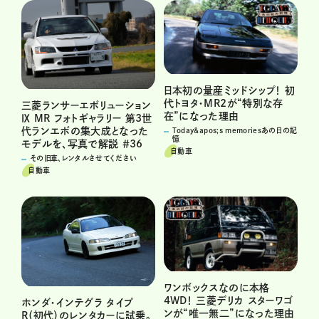
日本初の量産ミッドシップ！ 初
代トヨタ・MR2が“特別な存
三菱ランサーエボリューション
在”になった理由
Ⅸ MR フォトギャラリー 第3世
代ランエボの集大成となった
Today&apos;s memoriesあの日の記
憶
モデルを、写真で解説 ＃36
自動車
その旧車、レンタルさせてください
自動車
ワンボックスなのに本格
4WD！ 三菱デリカ スターワゴ
ホンダ・インテグラ タイプ
ンが“唯一無二”になった理由
R（初代）のレンタカーに試乗。