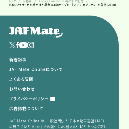
トップ
自動車
Today's memoriesあの日の記憶
ピニンファリーナが手がけた異色の4座オープン！ 「シティ カブリオレ」が象徴した80年代のクルマ文化
新着記事
JAF Mate Onlineについて
よくある質問
お問い合わせ
プライバシーポリシー
広告掲載について
JAF Mate Online は、⼀般社団法⼈ ⽇本⾃動⾞連盟（JAF）
の冊子 『JAF Mate』 から誕⽣した、皆さまと JAF をつなぐ新し