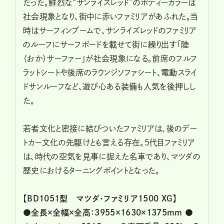
だった。鮮烈な“サンライズレッド”のボディーカラーは
社会現象となり、街中に赤いファミリアがあふれた。当
時はサーフィンブームで、サンライズレッドのファミリア
のルーフにサーフボードを載せて街に繰り出す「陸
（おか）サーファー」が社会現象になる。前席のフルフ
ラットシートや後席のラウンジソファシート、電動スライ
ドサンルーフなど、遊び心ある装備も人気を後押しし
た。
若者文化と密接に結びついたファミリアは、後のデー
トカー文化の先駆けとも言える存在。5代目ファミリア
は、時代の空気を見事に捉えた名車であり、マツダの
歴史におけるターニングポイントとなった。
【BD1051型 マツダ・ファミリア1500 XG】
●全長×全幅×全高：3955×1630×1375mm ●