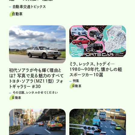
自動車交通トピックス
自動車
ミラ、レックス、トゥデイ…
1980〜90年代、懐かしの軽
初代ソアラが今も輝く理由と
スポーツカー10選
は？ 写真で見る魅力のすべて
トヨタ・ソアラ（MZ11型） フォ
特集
自動車
トギャラリー ＃30
その旧車、レンタルさせてください
自動車