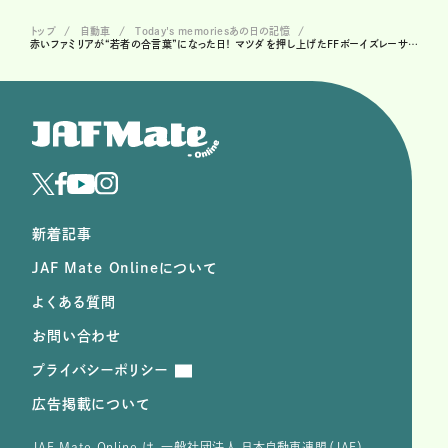
トップ
自動車
Today's memoriesあの日の記憶
赤いファミリアが“若者の合言葉”になった日！ マツダを押し上げたFFボーイズレーサーの素顔
新着記事
JAF Mate Onlineについて
よくある質問
お問い合わせ
プライバシーポリシー
広告掲載について
JAF Mate Online は、⼀般社団法⼈ ⽇本⾃動⾞連盟（JAF）