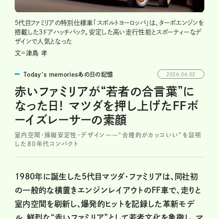
5代目ファミリアの特別仕様車「スポルトヨーロッパ」は、ターボエンジンを
搭載した3ドアハッチバック。安定した高い走行性能とスポーティーなデ
ザインで人気となった
文=津島 孝
Today's memoriesあの日の記憶
2026.06.02
赤いファミリアが“若者の合言葉”に
なった日！ マツダを押し上げたFFボ
ーイズレーサーの素顔
室内空間・操縦安定性・デザイン――“合理的がカッコいい”を証明
した80年代コンパクト
1980年に誕生した5代目マツダ・ファミリアは、同社初
の一般的な横置きエンジンレイアウトのFF車で、走りと
室内空間を刷新し、爆発的ヒットを記録した革新モデ
ル。鮮烈な“赤いファミリア”として若者文化を象徴し、マ