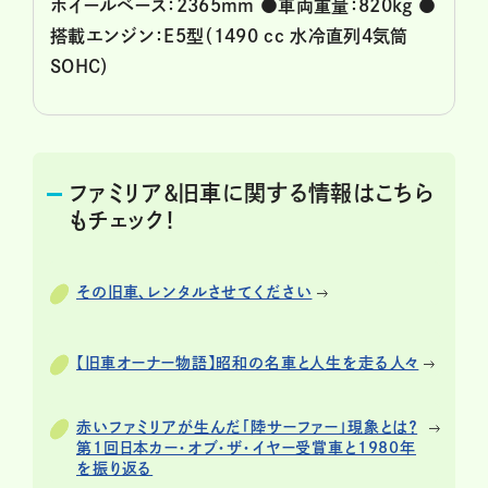
ホイールベース：2365mm ●車両重量：820kg ●
搭載エンジン：E5型（1490 cc 水冷直列4気筒
SOHC）
ファミリア＆旧車に関する情報はこちら
もチェック！
その旧車、レンタルさせてください
【旧車オーナー物語】昭和の名車と人生を走る人々
赤いファミリアが生んだ「陸サーファー」現象とは？
第1回日本カー・オブ・ザ・イヤー受賞車と1980年
を振り返る