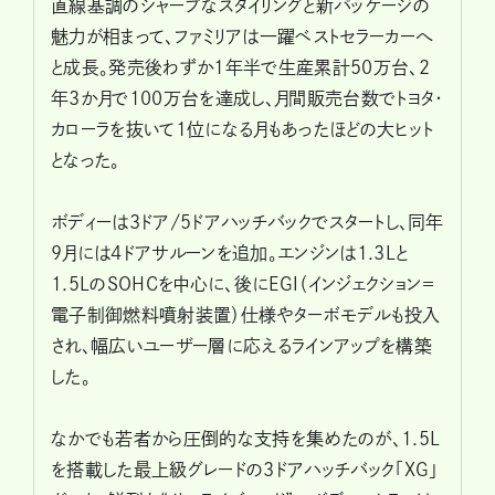
直線基調のシャープなスタイリングと新パッケージの
魅力が相まって、ファミリアは一躍ベストセラーカーへ
と成長。発売後わずか1年半で生産累計50万台、2
年3か月で100万台を達成し、月間販売台数でトヨタ・
カローラを抜いて1位になる月もあったほどの大ヒット
となった。
ボディーは3ドア/5ドアハッチバックでスタートし、同年
9月には4ドアサルーンを追加。エンジンは1.3Lと
1.5LのSOHCを中心に、後にEGI（インジェクション=
電子制御燃料噴射装置）仕様やターボモデルも投入
され、幅広いユーザー層に応えるラインアップを構築
した。
なかでも若者から圧倒的な支持を集めたのが、1.5L
を搭載した最上級グレードの3ドアハッチバック「XG」