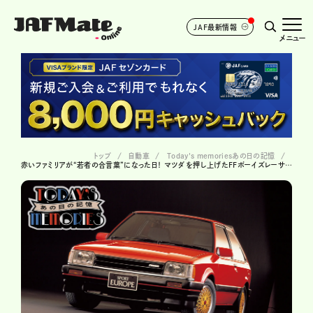
JAF最新情報
メニュー
トップ
自動車
Today's memoriesあの日の記憶
赤いファミリアが“若者の合言葉”になった日！ マツダを押し上げたFFボーイズレーサーの素顔