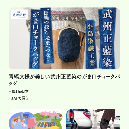
青縞文様が美しい武州正藍染のがま口チョークバ
ッグ
匠The日本
JAFで買う