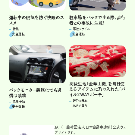
運転中の眠気を防ぐ快眠のス
駐車場をバックで出る際、歩行
スメ
者との事故に注意!
特集
事故ファイル
安全運転
安全運転
高級生地「金華山織」を毎日使
えるアイテムに取り入れた「パ
バックモニター義務化でも過
イル2WAYポーチ」
信は禁物
匠The日本
危険予知
JAFで買う
安全運転
JAF（一般社団法人 日本自動車連盟）公式ウェ
ブサイトです。