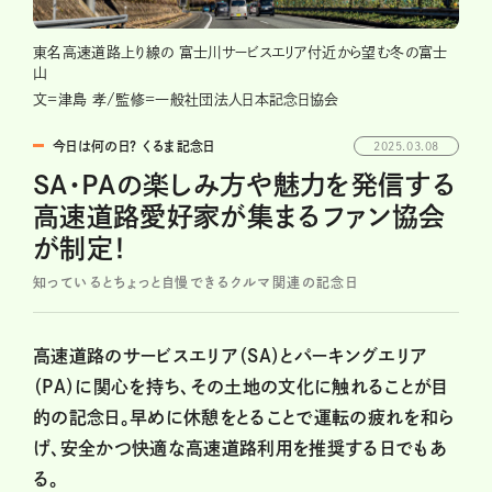
東名高速道路上り線の 富士川サービスエリア付近から望む冬の富士
山
文=津島 孝/監修=一般社団法人日本記念日協会
今日は何の日？ くるま記念日
2025.03.08
SA・PAの楽しみ方や魅力を発信する
高速道路愛好家が集まるファン協会
が制定！
知っているとちょっと自慢できるクルマ関連の記念日
高速道路のサービスエリア（SA）とパーキングエリア
（PA）に関心を持ち、その土地の文化に触れることが目
的の記念日。早めに休憩をとることで運転の疲れを和ら
げ、安全かつ快適な高速道路利用を推奨する日でもあ
る。