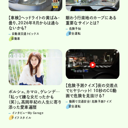
賑わう行楽地のカーブにある
【車検】ヘッドライトの黄ばみ・
重要なサインとは?
曇り、2026年8月からは通ら
ないかも?
危険予知
安全運転
自動車交通トピックス
自動車
【危険予測クイズ】夜の交差点
でヒヤリハット! 10秒のCG動
ポルシェ、カマロ、ゲレンデ…
画で危険を見抜ける?
「私って嫌な女だったかも
（笑）」。高岡早紀の人生に寄り
動画で交通安全! 危険予測クイズ
安全運転
添った愛車遍歴
インタビューMy Garage
ライフスタイル