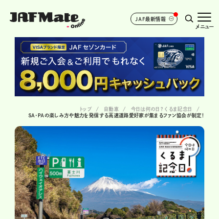
JAF最新情報
メニュー
トップ
自動車
今日は何の日？ くるま記念日
SA・PAの楽しみ方や魅力を発信する高速道路愛好家が集まるファン協会が制定！