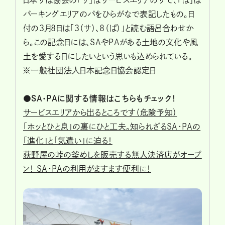
日本サぱ協会の「サ」はサービスエリアのサで、「ぱ」は
パーキングエリアのパをひらがなで表記したもの。日
付の3月8日は「3（サ）、8（ぱ）」と読む語呂合わせか
ら。この記念日には、SAやPAがある土地の文化や風
土を愛する日にしたいという思いも込められている。
※一般社団法人日本記念日協会認定日
●SA・PAに関する情報はこちらもチェック！
サービスエリアから出るところです（危険予知）
「ホッとひと息」の裏にひと工夫。知られざるSA・PAの
「進化」と「気遣い」に迫る！
荻野屋の峠の釜めしを販売する無人決済店がオープ
ン！ SA・PAの利用がますます便利に！