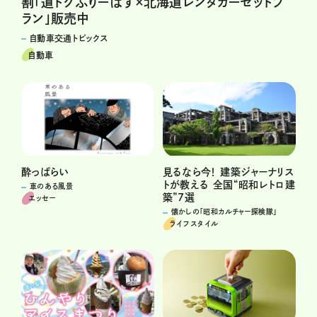
割「道トクふりーぱす×北海道レンタカーセットプ
ラン」販売中
自動車交通トピックス
自動車
酔っぱらい
見るなら今！ 建築ジャーナリス
トが教える 全国“昭和レトロ建
車のある風景
築”7選
エッセー
懐かしの「昭和カルチャー探検隊」
ライフスタイル