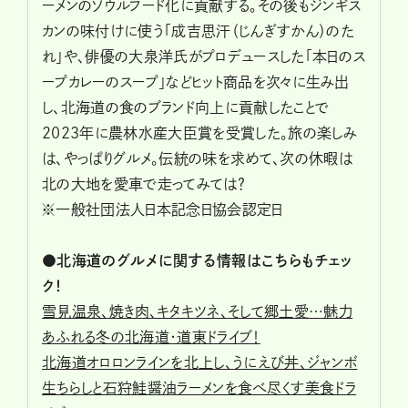
ーメンのソウルフード化に貢献する。その後もジンギス
カンの味付けに使う「成吉思汗（じんぎすかん）のた
れ」や、俳優の大泉洋氏がプロデュースした「本日のス
ープカレーのスープ」などヒット商品を次々に生み出
し、北海道の食のブランド向上に貢献したことで
2023年に農林水産大臣賞を受賞した。旅の楽しみ
は、やっぱりグルメ。伝統の味を求めて、次の休暇は
北の大地を愛車で走ってみては？
※一般社団法人日本記念日協会認定日
●北海道のグルメに関する情報はこちらもチェッ
ク！
雪見温泉、焼き肉、キタキツネ、そして郷土愛…魅力
あふれる冬の北海道・道東ドライブ！
北海道オロロンラインを北上し、うにえび丼、ジャンボ
生ちらしと石狩鮭醤油ラーメンを食べ尽くす美食ドラ