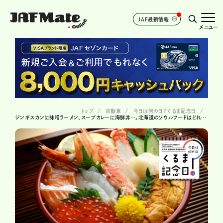
JAF最新情報
メニュー
トップ
自動車
今日は何の日？ くるま記念日
ジンギスカンに味噌ラーメン、スープカレーに海鮮丼…。北海道のソウルフードはどれが好き？