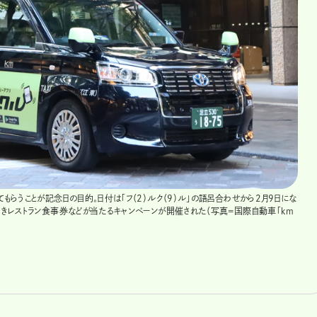
もらうことが記念日の目的。日付は「フ（2）ルク（9）ル」の語呂合わせから2月9日にな
付きレストラン食事券などが当たるキャンペーンが開催された（写真=国際自動車「km