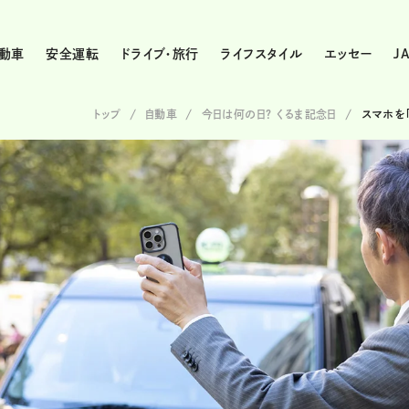
動車
安全運転
ドライブ・旅行
ライフスタイル
エッセー
J
トップ
自動車
今日は何の日？ くるま記念日