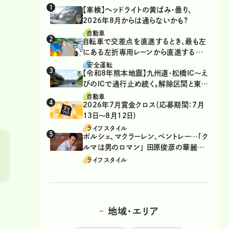
【車検】ヘッドライトの黄ばみ・曇り、
2026年8月からは通らないかも?
自動車
自転車で交差点を直進するとき、最も左
にある左折専用レーンから直進するの
は、違反？
安全運転
【令和8年熊本地震】九州道・松橋IC～え
びのICで通行止め続く。解除区間と東九
州道の迂回ルート
自動車
2026年7月賞金クロス（応募期間：7月
13日～8月12日）
ライフスタイル
ポルシェ、マクラーレン、ベントレー…「ク
ルマは男のロマン」 田原俊彦の華麗な
る愛車遍歴
ライフスタイル
地域・エリア