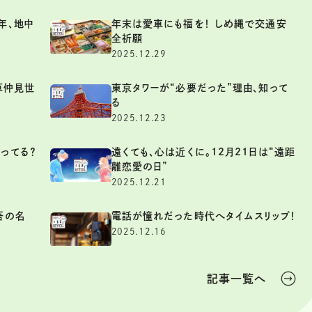
年、地中
年末は愛車にも福を！ しめ縄で交通安
全祈願
2025.12.29
草仲見世
東京タワーが“必要だった”理由、知って
る
2025.12.23
ってる？
遠くても、心は近くに。12月21日は“遠距
離恋愛の日”
2025.12.21
吾の名
電話が憧れだった時代へタイムスリップ！
2025.12.16
記事一覧へ