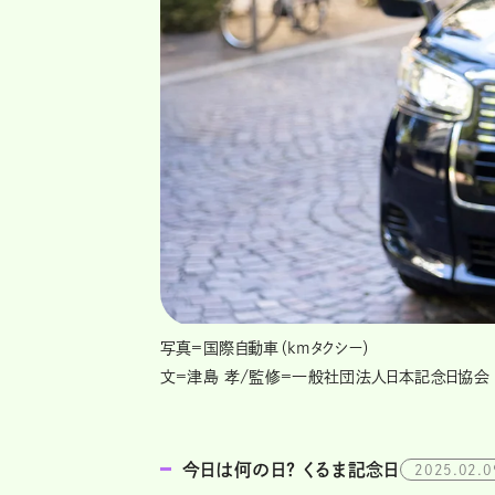
写真=国際自動車（kmタクシー）
文=津島 孝/監修=一般社団法人日本記念日協会
今日は何の日？ くるま記念日
2025.02.0