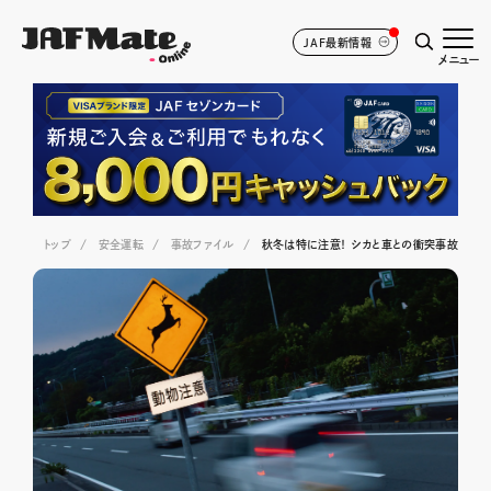
JAF最新情報
メニュー
トップ
安全運転
事故ファイル
秋冬は特に注意！ シカと車との衝突事故