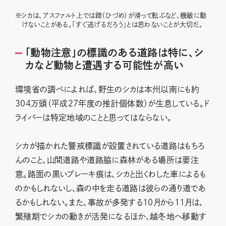
※
シカは、アスファルト上では蹄（ひづめ）が滑って転ぶなど、機敏に動
けないことがある。「すぐ逃げるだろう」とは思わないことが大切だ。
「動物注意」の標識のある道路は特に、シ
カなど動物と遭遇する可能性が高い
環境省の調べによれば、野生のシカは本州以南にも約
304万頭（平成27年度の推計個体数）が生息している。ド
ライバーは特定地域のことと思ってはならない。
シカが描かれた警戒標識が設置されている道路はもちろ
んのこと、山間道路や道路脇に森林がある場所は要注
意。路面の黒いブレーキ痕は、シカと出くわした車によるも
のかもしれないし、森の中を走る道路は彼らの通り道であ
るかもしれない。また、事故が多発する10月から11月は、
繁殖期でシカの動きが活発になるほか、越冬地へ移動す