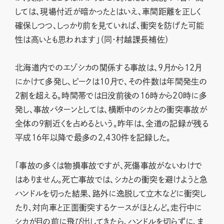
しては、現場付近が暗かったとはいえ、車間距離を正しく
確保しつつ、しっかり前を見ていれば、衝突を防げた可能
性は高いとも思われます」（同・村越課長補佐）
北海道内でのエゾシカの関係する事故は、9月から12月
にかけて多発し、ピークは10月で、その件数は年間発生の
2割を超える。時間帯では日没前後の16時から20時に多
発し、事故パターンとしては、横断中のシカとの衝突事故が
全体の9割近くを占めるという。昨年は、全道の記録が残る
平成16年以降で最多の2,430件を記録した。
「事故の多くは物損事故ですが、死傷事故がないわけで
はありません。死亡事故では、シカとの衝突を避けようと急
ハンドルを切った結果、路外に逸脱して立木などに衝突し
たり、対向車と正面衝突するケースがほとんど。走行中に
シカが目の前に飛び出してきたら、ハンドルを切らずに、ま