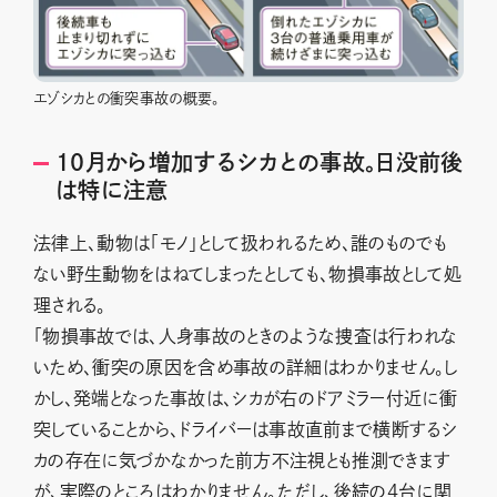
エゾシカとの衝突事故の概要。
10月から増加するシカとの事故。日没前後
は特に注意
法律上、動物は「モノ」として扱われるため、誰のものでも
ない野生動物をはねてしまったとしても、物損事故として処
理される。
「物損事故では、人身事故のときのような捜査は行われな
いため、衝突の原因を含め事故の詳細はわかりません。し
かし、発端となった事故は、シカが右のドアミラー付近に衝
突していることから、ドライバーは事故直前まで横断するシ
カの存在に気づかなかった前方不注視とも推測できます
が、実際のところはわかりません。ただし、後続の4台に関