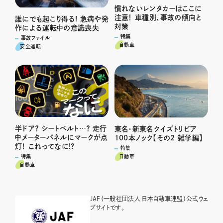
慣れないレンタカーはここに
注意！ 車種別、事故の傾向と
誰にでも起こり得る! 急病や発
対策
作による運転中の意識喪失
特集
事故ファイル
自動車
安全運転
半ドア？ シートベルト…？ 走行
東名・新東名クイズトリビア
中メーターパネルにマークが点
100本ノック【その2 雑学編】
灯！ これってなに!?
特集
特集
自動車
自動車
JAF（一般社団法人 日本自動車連盟）公式ウェ
ブサイトです。