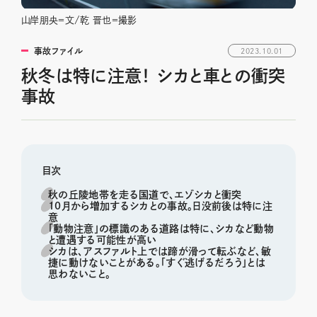
山岸朋央＝文/乾 晋也＝撮影
事故ファイル
2023.10.01
秋冬は特に注意！ シカと車との衝突
事故
目次
秋の丘陵地帯を走る国道で、エゾシカと衝突
10月から増加するシカとの事故。日没前後は特に注
意
「動物注意」の標識のある道路は特に、シカなど動物
と遭遇する可能性が高い
シカは、アスファルト上では蹄が滑って転ぶなど、敏
捷に動けないことがある。「すぐ逃げるだろう」とは
思わないこと。