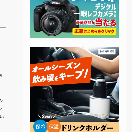
事
の
ン
い