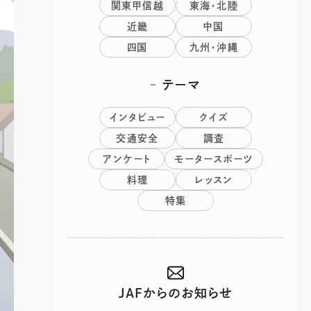
関東甲信越
東海・北陸
近畿
中国
四国
九州・沖縄
テーマ
インタビュー
クイズ
交通安全
調査
アンケート
モータースポーツ
料理
レッスン
特集
JAFからのお知らせ