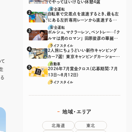
でやってはいけない休憩4選
安全運転
自転車で交差点を直進するとき、最も左
にある左折専用レーンから直進するの
は、違反？
安全運転
ポルシェ、マクラーレン、ベントレー…「ク
ルマは男のロマン」 田原俊彦の華麗な
る愛車遍歴
ライフスタイル
2人旅にちょうどいい新作キャンピング
カー7選！ 東京キャンピングカーショー
って
2026注目モデル
自動車
2026年7月賞金クロス（応募期間：7月
走
13日～8月12日）
くる
ライフスタイル
地域・エリア
北海道
東北