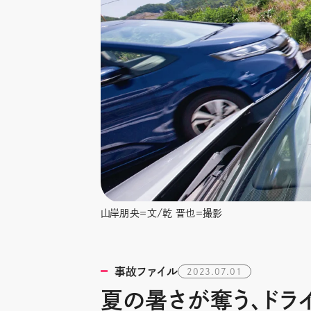
山岸朋央＝文/乾 晋也＝撮影
事故ファイル
2023.07.01
夏の暑さが奪う、ドラ