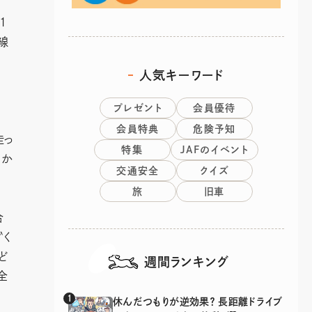
1
線
人気キーワード
プレゼント
会員優待
会員特典
危険予知
走っ
特集
JAFのイベント
きか
交通安全
クイズ
旅
旧車
合
〝く
ど
週間ランキング
全
休んだつもりが逆効果？ 長距離ドライブ