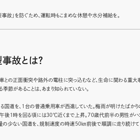
型事故」を防ぐため、運転時もこまめな休憩や水分補給を。
型事故とは？
向車との正面衝突や路外の電柱に突っ込むなど、生命に関わる重大
る季節があることは、あまり知られていない。
する国道を、1台の普通乗用車が西進していた。梅雨が明けたばかり
午後1時を回る頃には30℃近くまで上昇。70歳代前半の男性がハ
量の少ない国道を、規制速度の時速50㎞前後で順調に走り続けて