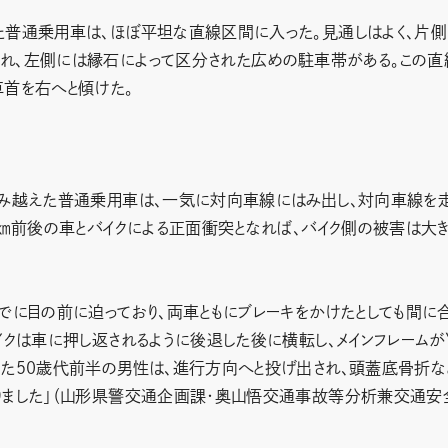
た普通乗用車は、ほぼ平坦な直線区間に入った。見通しはよく、片側
れ、左側には縁石によって区分された広めの駐車帯がある。この直
車首を右へと傾けた。
踏み越えた普通乗用車は、一気に対向車線にはみ出し、対向車線を
0㎞前後の車とバイクによる正面衝突となれば、バイク側の被害は大
でに目の前に迫っており、両車ともにブレーキをかけたとしても間に
イクは車に押し返されるように後退した後に横転し、メインフレームが
いた50歳代前半の男性は、進行方向へと投げ出され、頭蓋底骨折な
りました」（山形県警交通企画課・奥山悟交通事故等分析兼交通安