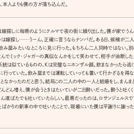
、本人よりも僕の方が落ち込んだ。
は嫁探しに毎晩のようにクルマで夜の街に繰り出した。僕が家でうん
つは嫁探し……うーん、正確に言うならナンパだ。ある日、候補が二
飲み屋みたいなところに見に行った。もちろん二人同時ではない。別
飲んでミック・ジャガーの真似なんかをして笑わせて、相手が油断した
系統は似ているものの、Kは完璧なニホンザル顔。飲まなかったら逃
りに行っていた。飲み屋までは運転していっても置いて行かざるを得
となかったのだと思う。結局この二人の中の一人と結婚をし、まんま
んどん増え、僕が会うときはたいていが二日酔いだった。酔うと吐く
ちろん道ばたでも吐いていたらしい。最悪だったのは、ロサンジェルスで
たばかりの新車の中で吐いたことで、現場にいた僕は平謝りに謝った