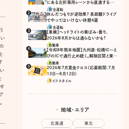
にある左折専用レーンから直進するの
は、違反？
安全運転
休んだつもりが逆効果？ 長距離ドライブ
でやってはいけない休憩4選
安全運転
う
【車検】ヘッドライトの黄ばみ・曇り、
人い
2026年8月からは通らないかも?
自動車
の
【令和8年熊本地震】九州道・松橋IC～え
と
びのICで通行止め続く。解除区間と東九
げ
州道の迂回ルート
自動車
2026年7月賞金クロス（応募期間：7月
ない
13日～8月12日）
と
ライフスタイル
くせ
ア
。
地域・エリア
北海道
東北