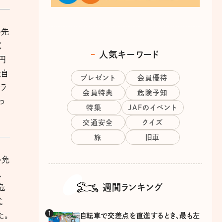
の先
く
人気キーワード
円
と自
プレゼント
会員優待
ラ
会員特典
危険予知
っ
特集
JAFのイベント
交通安全
クイズ
旅
旧車
ゃ免
、
週間ランキング
危
代
た。
自転車で交差点を直進するとき、最も左