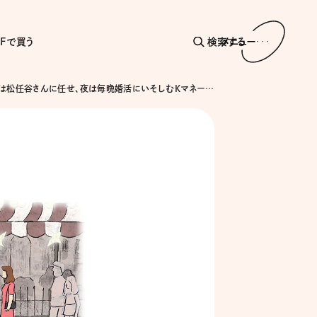
AFで買う
検索する
メニュー
車の運転は松任谷さんに任せ、夜は毎晩婚活にいそしむKマネージャーって一体どんな人?