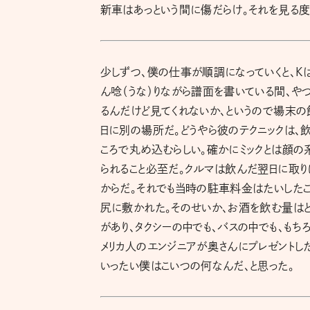
新車はあっという間に傷だらけ。それを見る度
少しずつ、僕の仕事が順調になっていくと、K
ん唸（うな）りながら譜面を書いている間、や
るんだけど見てくれないか、というので場末の
日に別の場所だ。どうやら彼のテクニックは、
ころで丸め込むらしい。確かにミックとは顔の
られること必至だ。クルマは飲んだ翌日に取
からだ。それでも当時の駐車料金はたいしたこ
尻に敷かれた。そのせいか、お酒を飲む量はど
があり、タクシーの中でも、バスの中でも、も
メリカ人のエンジニアが奥さんにプレゼントし
いったい僕はこいつの何なんだ、と思った。