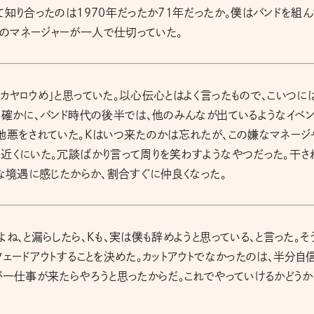
て知り合ったのは1970年だったか71年だったか。僕はバンドを組
のマネージャーが一人で仕切っていた。
カヤロウめ」と思っていた。以心伝心とはよく言ったもので、こいつに
。確かに、バンド時代の後半では、他のみんなが出ているようなイベン
地悪をされていた。Kはいつ来たのかは忘れたが、この嫌なマネージ
近くにいた。冗談ばかり言って周りを笑わすようなやつだった。干さ
うな境遇に感じたからか、割合すぐに仲良くなった。
ね、と漏らしたら、Kも、実は僕も辞めようと思っている、と言った。そ
ェードアウトすることを決めた。カットアウトでなかったのは、半分自
が一仕事が来たらやろうと思ったからだ。これでやっていけるかどうか