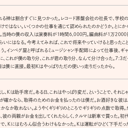
くれる神は割合すぐに見つかった。レコード原盤会社の社長で、学校
わけではない。いくつかの仕事を通じて認められたのかどうか。とにか
当時の僕の収入は演奏料が1時間6,000円。編曲料が1万2000
らいにはなる。今考えてみれば、これで将来やっていけると思ったこ
ろう。インペグ屋と呼ばれるミュージシャン手配師によって仕事後、ギャ
、これが僕の取り分、これが君の取り分、なんて分け合った。7:3だ
依頼は僕に直接。最初Kはやっぱりただの使いっ走りだったから。
し、Kは助手席だ。ある日、これはやっぱり変だ、ということで、それじ
憶が確かなら、取得のためのお金を払ったのは僕だ。お酒好きな彼は
かなか取れない。ようやくギリギリのところでギリギリの点数で取得。
か、彼の両親がお金を出してくれたらしく、クルマは新車で買った。初
マで、Kにはむろん似合うわけもなかった。Kは運転がひどく下手だっ