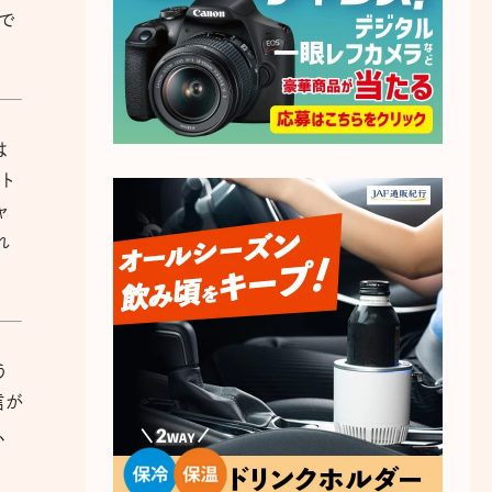
んで
は
ト
ャ
れ
う
信が
、