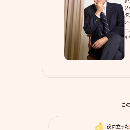
ま
ジ
頃
ン
ー
キ
こ
役に立った