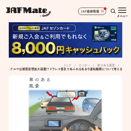
JAF最新情報
メニュー
トップ
エッセー
車のある風景
クルマは被害妄想拡大装置!? ドラレコ普及であふれるあおり運転動画について考える