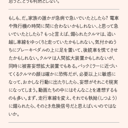
思うと、どうも判然としない。
もしも、だ。家族の誰かが急病で急いでいたとしたら? 電車
や飛行機の時間に間に合わないかもしれない、と思って急
いでいたとしたら? もっと言えば、煽られたクルマは、追い
越し車線をゆっくりと走っていたかもしれない。気付かぬう
ちにブレーキペダルの上に足を置いて、後続車を慌てさせ
たかもしれない。クルマは人間拡大装置かもしれないが、
同時に被害妄想拡大装置でもある。バックミラーに近づい
てくるクルマの顔は確かに恐怖だが、必要以上に敏感に
なって、おかしな行動に出たりしたら、妄想がそれこそ現実
になってしまう。動画たちの中にはそんなことを連想するも
のも多い。まず、走行車線を変え、それでも執拗（しつよう）
に煽られたら、そのとき危険信号だと思えばいいのではな
いか。