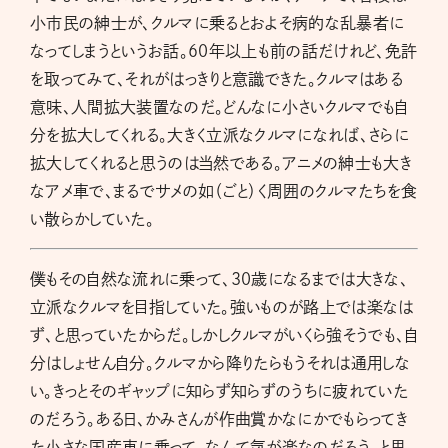
小市民の紳士が、クルマに乗るとおよそ病的な乱暴者に
なってしまうというお話。60年以上も前の話だけれど、免許
を取ってみて、それがはっきりと意識できた。クルマはある
意味、人間拡大装置なのだ。どんなに小さいクルマでも自
分を拡大してくれる。大きく立派なクルマになれば、さらに
拡大してくれると思うのは当然である。アニメの紳士も大き
なアメ車で、まるでサメの如（ごと）く周囲のクルマたちを食
い散らかしていた。
僕もその自然な流れに乗って、30歳になるまでは大きな、
立派なクルマを目指していた。強いものが路上では楽なは
ず、と思っていたからだ。しかしクルマがいくら強そうでも、自
分はしょせん自分。クルマから降りたらもうそれは通用しな
い。きっとそのギャップに知らず知らずのうちに疲れていた
のだろう。ある日、かみさんが作曲賞かなにかでもらってき
た小さな国産車に乗って、なんて気が楽なのだろう、と思