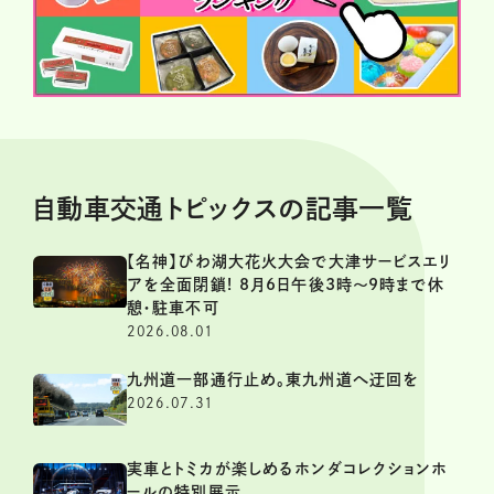
自動車交通トピックスの記事一覧
【名神】びわ湖大花火大会で大津サービスエリ
アを全面閉鎖! 8月6日午後3時～9時まで休
憩・駐車不可
2026.08.01
九州道一部通行止め。東九州道へ迂回を
2026.07.31
実車とトミカが楽しめるホンダコレクションホ
ールの特別展示