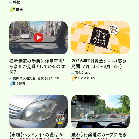
特集
自動車
横断歩道の手前に停車車両!
2026年7月賞金クロス（応募
あなたが見落としているのは
期間：7月13日～8月12日）
何?
賞金クロス
ライフスタイル
動画で交通安全! 危険予測クイズ
安全運転
賑わう行楽地のカーブにある
【車検】ヘッドライトの黄ばみ・