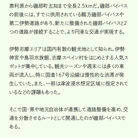
恵利原から磯部町五知まで全長2.5kmだ。磯部バイパス
の前後には、すでに供用されている鵜方磯部バイパスや
第二伊勢道路があり、新たに整備された磯部バイパスと2
つの道路が接続することで、より円滑な交通が実現する。
伊勢志摩エリアは国内有数の観光地として知られ、伊勢
神宮や鳥羽水族館、志摩スペイン村をはじめとする人気ス
ポットが集中している。観光シーズンや週末には多くの車
両が流入し、特に国道167号沿線は慢性的な渋滞が発
生していた。また、一部は津波浸水想定区域に指定されて
いるなどの課題もあった。
そこで国・県や地元自治体が連携して道路整備を進め、交
通を分散させるルートとして開通したのが磯部バイパスで
ある。