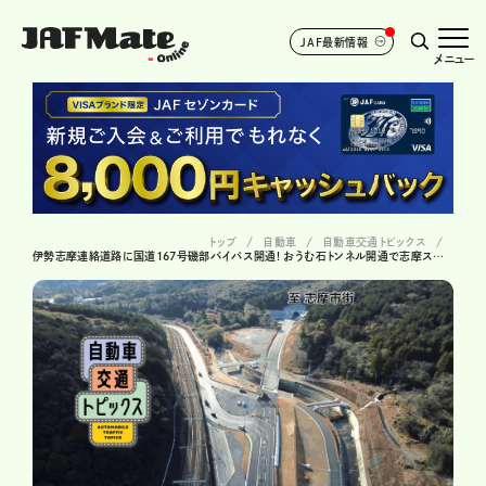
JAF最新情報
メニュー
トップ
自動車
自動車交通トピックス
伊勢志摩連絡道路に国道167号磯部バイパス開通! おうむ石トンネル開通で志摩スペイン村や賢島が身近に