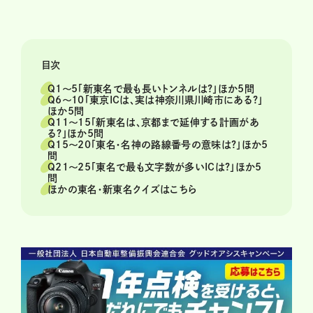
目次
Q1～5「新東名で最も長いトンネルは?」ほか5問
Q6～10「東京ICは、実は神奈川県川崎市にある?」
ほか5問
Q11～15「新東名は、京都まで延伸する計画があ
る?」ほか5問
Q15～20「東名・名神の路線番号の意味は?」ほか5
問
Q21～25「東名で最も文字数が多いICは?」ほか5
問
ほかの東名・新東名クイズはこちら