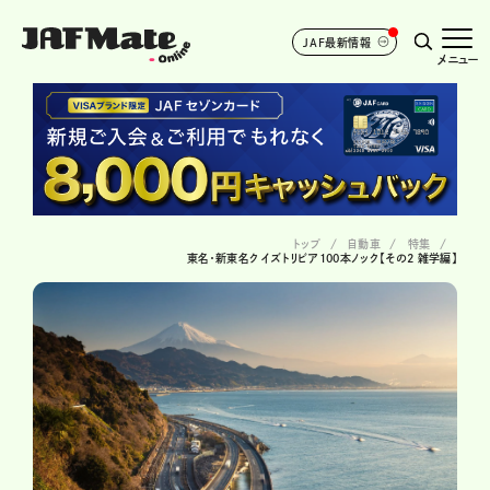
JAF最新情報
メニュー
トップ
自動車
特集
東名・新東名クイズトリビア100本ノック【その2 雑学編】