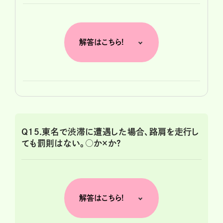
解答はこちら!
Q15.東名で渋滞に遭遇した場合、路肩を走行し
ても罰則はない。○か×か?
解答はこちら!