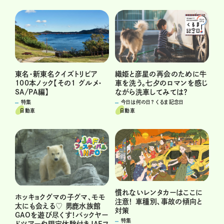
織姫と彦星の再会のために牛
東名・新東名クイズトリビア
車を洗う。七夕のロマンを感じ
100本ノック【その1 グルメ・
ながら洗車してみては？
SA/PA編】
今日は何の日？ くるま記念日
特集
自動車
自動車
慣れないレンタカーはここに
ホッキョクグマの子グマ、モモ
注意！ 車種別、事故の傾向と
太にも会える♡ 男鹿水族館
対策
GAOを遊び尽くす！バックヤー
特集
ドツアーや限定体験付きJAFフ