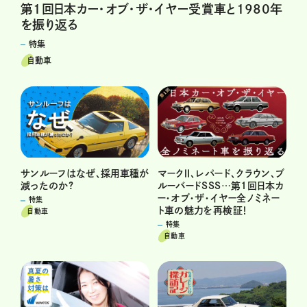
第1回日本カー・オブ・ザ・イヤー受賞車と1980年
を振り返る
特集
自動車
サンルーフはなぜ、採用車種が
マークⅡ、レパード、クラウン、ブ
減ったのか?
ルーバードSSS…第1回日本カ
ー・オブ・ザ・イヤー全ノミネー
特集
ト車の魅力を再検証！
自動車
特集
自動車