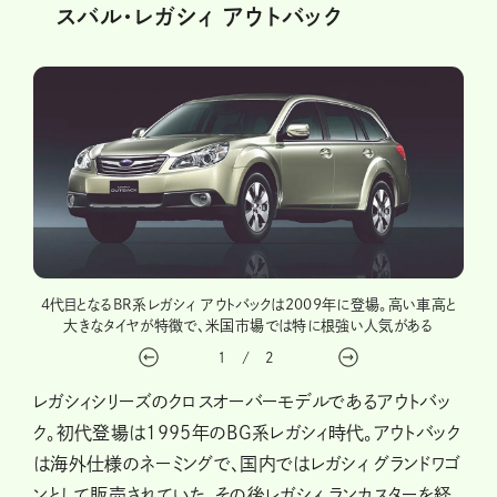
スバル・レガシィ アウトバック
の全幅
4代目となるBR系レガシィ アウトバックは2009年に登場。高い車高と
主マ
大きなタイヤが特徴で、米国市場では特に根強い人気がある
1
/
2
レガシィシリーズのクロスオーバーモデルであるアウトバッ
ク。初代登場は1995年のBG系レガシィ時代。アウトバック
は海外仕様のネーミングで、国内ではレガシィ グランドワゴ
ンとして販売されていた。その後レガシィ ランカスターを経