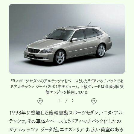
タとは
FRスポーツセダンのアルテッツァをベースとした5ドアハッチバックであ
特徴
るアルテッツァ ジータ（2001年デビュー）。上級グレードは3L直列6気
筒エンジンを採用していた
1
/
2
1998年に登場した後輪駆動スポーツセダン、トヨタ・アル
テッツァ。その車体をベースに5ドアハッチバック化したの
がアルテッツァ ジータだ。エクステリアは、広い荷室のある