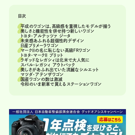
目次
平成のワゴンは、高級感を重視したモデルが揃う
美しさと機能性を併せ持つ新しいワゴン
トヨタ・アルテッツァ ジータ
未来感あふれる超個性的デザイン
日産プリメーラワゴン
マークⅡの名に恥じない高級FRワゴン
トヨタ・マークⅡ ブリット
ラギッドなレガシィは北米で大人気に
スバル・レガシィ アウトバック
美しさがあふれ出ていた流麗なシルエット
マツダ・アテンザワゴン
国産ワゴンの数は激減
令和のいま新車で買えるステーションワゴン