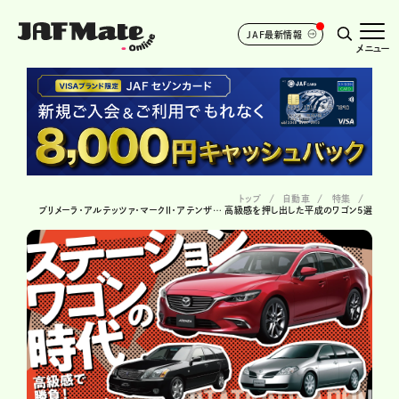
JAF最新情報
メニュー
トップ
自動車
特集
プリメーラ・アルテッツァ・マークⅡ・アテンザ… 高級感を押し出した平成のワゴン5選