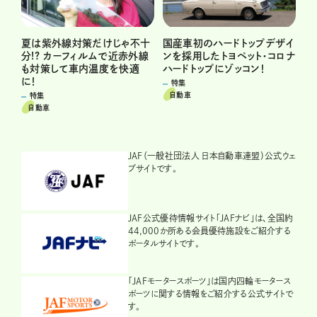
夏は紫外線対策だけじゃ不十
国産車初のハードトップデザイ
分!? カーフィルムで近赤外線
ンを採用したトヨペット・コロナ
も対策して車内温度を快適
ハードトップにゾッコン！
に！
特集
自動車
特集
自動車
JAF（一般社団法人 日本自動車連盟）公式ウェ
ブサイトです。
JAF公式優待情報サイト「JAFナビ」は、全国約
44,000か所ある会員優待施設をご紹介する
ポータルサイトです。
「JAFモータースポーツ」は国内四輪モータース
ポーツに関する情報をご紹介する公式サイトで
す。