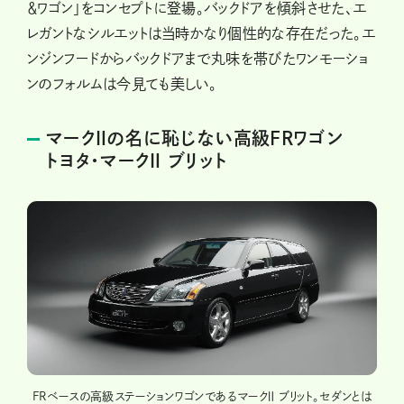
＆ワゴン」をコンセプトに登場。バックドアを傾斜させた、エ
レガントなシルエットは当時かなり個性的な存在だった。エ
ンジンフードからバックドアまで丸味を帯びたワンモーショ
ンのフォルムは今見ても美しい。
マークⅡの名に恥じない高級FRワゴン
トヨタ・マークⅡ ブリット
ープす
FRベースの高級ステーションワゴンであるマークⅡ ブリット。セダンとは
リア