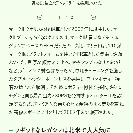
部グレ
異なる、独立4灯ヘッドライトを採用していた
る「
1
/
2
マークⅡ クオリスの後継車として2002年に誕生した、マー
クⅡ ブリット。先代のクオリスは、マークⅡと言いながらカムリ
グラシアベースのFF車だったのに対し、ブリットは、110系
マークⅡのプラットフォームを用いたFR車として登場し話題
となった。重厚な顔付きに比べ、ややシンプルなリアまわり
など、デザインに賛否はあったが、専用チューニングを施し
たダブルウィッシュボーンサスを採用し、ワゴンボディー特
有の捻じれを解消するためにボディー剛性も強化。さらに
セダンと同じ最高出力280PSを発揮する2.5Lターボを設
定するなど、プレミアムな乗り心地と余裕のある走りを兼ね
た高級スポーツワゴンとして2007年まで販売された。
ラギッドなレガシィは北米で大人気に