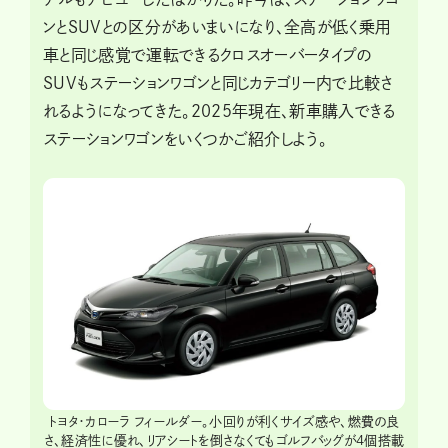
ンとSUVとの区分があいまいになり、全高が低く乗用
車と同じ感覚で運転できるクロスオーバータイプの
SUVもステーションワゴンと同じカテゴリー内で比較さ
れるようになってきた。2025年現在、新車購入できる
ステーションワゴンをいくつかご紹介しよう。
クラウン
トヨタ・カローラ フィールダー。小回りが利くサイズ感や、燃費の良
トヨタ
持つ「大
さ、経済性に優れ、リアシートを倒さなくてもゴルフバッグが4個搭載
して2