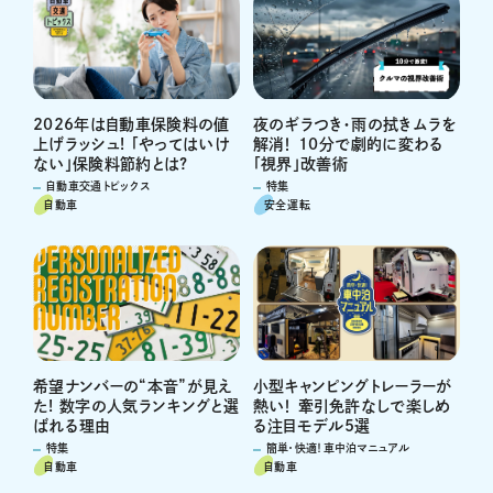
2026年は自動車保険料の値
夜のギラつき・雨の拭きムラを
上げラッシュ! 「やってはいけ
解消！ 10分で劇的に変わる
ない」保険料節約とは?
「視界」改善術
自動車交通トピックス
特集
自動車
安全運転
希望ナンバーの“本音”が見え
小型キャンピングトレーラーが
た! 数字の人気ランキングと選
熱い！ 牽引免許なしで楽しめ
ばれる理由
る注目モデル5選
特集
簡単・快適！車中泊マニュアル
自動車
自動車