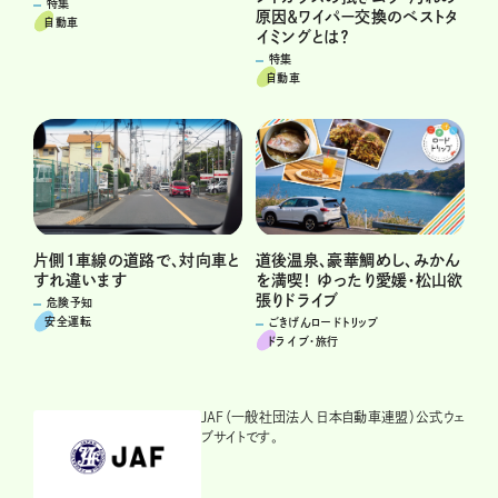
特集
原因＆ワイパー交換のベストタ
自動車
イミングとは？
特集
自動車
道後温泉、豪華鯛めし、みかん
片側1車線の道路で、対向車と
を満喫！ ゆったり愛媛・松山欲
すれ違います
張りドライブ
危険予知
安全運転
ごきげんロードトリップ
ドライブ･旅行
JAF（一般社団法人 日本自動車連盟）公式ウェ
ブサイトです。