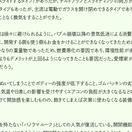
ライドするタイプ）があったが、チルトアップとスライディングの両方
タイプもあったが、主流は電動でガラスを開け閉めできるタイプであり
ことなく換気をすることができた。
ーフは徐々に避けられるように。バブル崩壊以降の景気低迷による消
、開発する側も使う側もお金をかけることができなくなってきたため
でかなりの重量物であったため、燃費悪化の要因であり、環境性能が
トよりもデメリットが上回るようになってきたことも要因だった。愛煙家
だろう。
ぬいてしまうことでボディーの強度が低下すること、ゴムパッキンの
外気温や日差しの影響を受けやすくエアコンの負担が大きくなるなど
そ開けて開放感を楽しむものの、飽きてしまえば次第に使わなくなる装
を持たない「パノラマルーフ」としての人気が復活している。開閉機