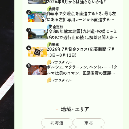
2026年8月からは通らないかも?
自動車
自転車で交差点を直進するとき、最も左
にある左折専用レーンから直進するの
は、違反？
安全運転
【令和8年熊本地震】九州道・松橋IC～え
びのICで通行止め続く。解除区間と東九
州道の迂回ルート
自動車
2026年7月賞金クロス（応募期間：7月
13日～8月12日）
ライフスタイル
ポルシェ、マクラーレン、ベントレー…「ク
ルマは男のロマン」 田原俊彦の華麗な
る愛車遍歴
ライフスタイル
地域・エリア
北海道
東北