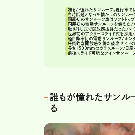
誰もが憧れたサンルーフ。現行車で
当時話題となった懐かしのサンルー
国産初のサンルーフ車はソフトトップの
国産初の電動サンルーフを備えた/ホン
取り外し式で開放感抜群だった/マツダ
世界初のアウタースライド式を採用/ホ
軽自動車初の電動サンルーフ/ホンダ・
圧倒的な開放感を得た後席サイドのガ
長さ1500mmのガラスルーフ/日産・
前後スライド可能なツインサンルーフ/
誰もが憧れたサンル
る