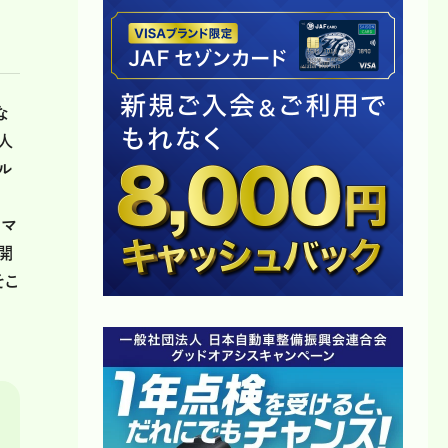
な
人
ル
ルマ
開
そこ