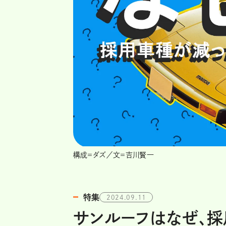
構成＝ダズ／文＝吉川賢一
特集
2024.09.11
サンルーフはなぜ、採