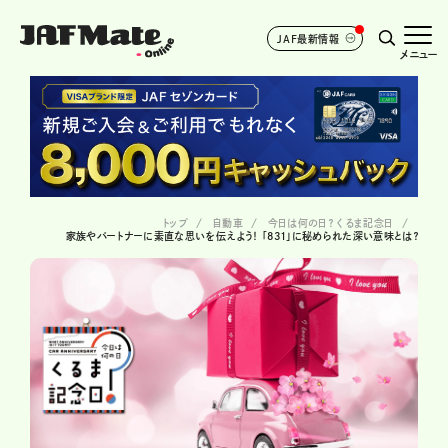
JAF最新情報
メニュー
トップ
自動車
今日は何の日？ くるま記念日
家族やパートナーに素直な思いを伝えよう！ 「831」に秘められた深い意味とは？