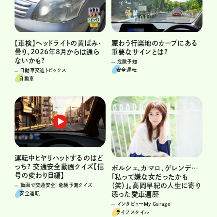
賑わう行楽地のカーブにある
【車検】ヘッドライトの黄ばみ・
重要なサインとは?
曇り、2026年8月からは通ら
ないかも?
危険予知
安全運転
自動車交通トピックス
自動車
運転中ヒヤリハットするのはど
っち? 交通安全動画クイズ【信
ポルシェ、カマロ、ゲレンデ…
号の変わり目編】
「私って嫌な女だったかも
（笑）」。高岡早紀の人生に寄り
動画で交通安全! 危険予測クイズ
安全運転
添った愛車遍歴
インタビューMy Garage
ライフスタイル