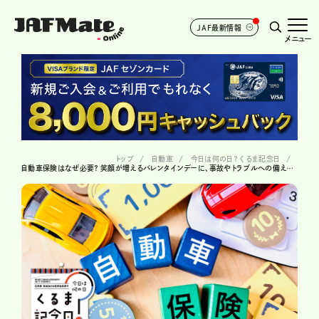
JAF最新情報
メニュー
トップ
自動車
今日は何の日？ くるま記念日
自動車保険はなぜ必要？ 笑顔が増えるバレンタインデーに、事故やトラブルへの備えを考える