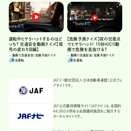
運転中ヒヤリハットするのはど
【危険予測クイズ】夜の交差点
っち? 交通安全動画クイズ【信
でヒヤリハット! 10秒のCG動
号の変わり目編】
画で危険を見抜ける?
動画で交通安全! 危険予測クイズ
動画で交通安全! 危険予測クイズ
安全運転
安全運転
JAF（一般社団法人 日本自動車連盟）公式ウェ
ブサイトです。
JAF公式優待情報サイト「JAFナビ」は、全国約
44,000か所ある会員優待施設をご紹介する
ポータルサイトです。