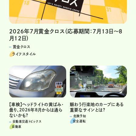
2026年7月賞金クロス（応募期間：7月13日～8
月12日）
賞金クロス
ライフスタイル
賑わう行楽地のカーブにある
【車検】ヘッドライトの黄ばみ・
重要なサインとは?
曇り、2026年8月からは通ら
ないかも?
危険予知
安全運転
自動車交通トピックス
自動車