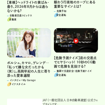
賑わう行楽地のカーブにある
【車検】ヘッドライトの黄ばみ・
重要なサインとは?
曇り、2026年8月からは通ら
ないかも?
危険予知
安全運転
自動車交通トピックス
自動車
【危険予測クイズ】夜の交差点
でヒヤリハット! 10秒のCG動
ポルシェ、カマロ、ゲレンデ…
画で危険を見抜ける?
「私って嫌な女だったかも
（笑）」。高岡早紀の人生に寄り
動画で交通安全! 危険予測クイズ
安全運転
添った愛車遍歴
インタビューMy Garage
ライフスタイル
JAF（一般社団法人 日本自動車連盟）公式ウェ
ブサイトです。