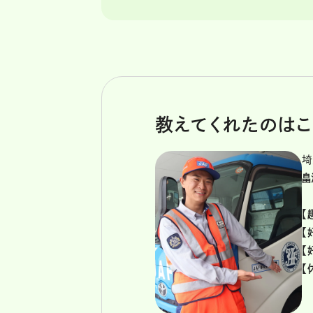
教えてくれたのはこ
埼
畠
【
【
【
【