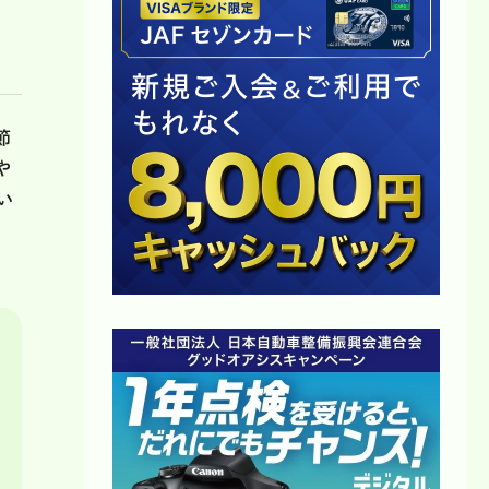
節
や
い