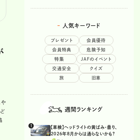
人気キーワード
プレゼント
会員優待
会員特典
危険予知
が
特集
JAFのイベント
交通安全
クイズ
旅
旧車
ムや
週間ランキング
んど
畠
【車検】ヘッドライトの黄ばみ・曇り、
2026年8月からは通らないかも?