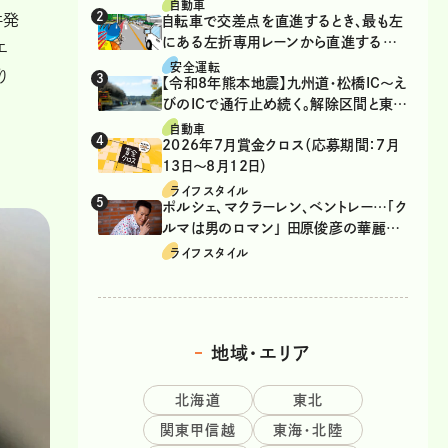
自動車
件発
自転車で交差点を直進するとき、最も左
にある左折専用レーンから直進するの
エ
は、違反？
安全運転
り
【令和8年熊本地震】九州道・松橋IC～え
びのICで通行止め続く。解除区間と東九
州道の迂回ルート
自動車
2026年7月賞金クロス（応募期間：7月
13日～8月12日）
ライフスタイル
ポルシェ、マクラーレン、ベントレー…「ク
ルマは男のロマン」 田原俊彦の華麗な
る愛車遍歴
ライフスタイル
地域・エリア
北海道
東北
関東甲信越
東海・北陸