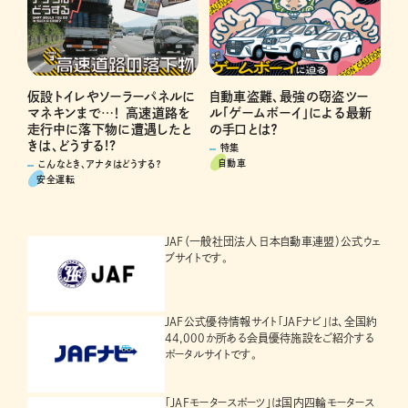
仮設トイレやソーラーパネルに
自動車盗難、最強の窃盗ツー
マネキンまで…！ 高速道路を
ル「ゲームボーイ」による最新
走行中に落下物に遭遇したと
の手口とは？
きは、どうする!?
特集
自動車
こんなとき、アナタはどうする？
安全運転
JAF（一般社団法人 日本自動車連盟）公式ウェ
ブサイトです。
JAF公式優待情報サイト「JAFナビ」は、全国約
44,000か所ある会員優待施設をご紹介する
ポータルサイトです。
「JAFモータースポーツ」は国内四輪モータース