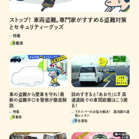
ストップ！ 車両盗難。専門家がすすめる盗難対策
とセキュリティーグッズ
特集
自動車
車の盗難から愛車を守れ！最
詰めすぎると「あおり」に⁉ 高
新の盗難手口を警察が徹底解
速道路での車間距離はこう測
説
る！
特集
ドライバーのお悩み解決！ 菰田潔の運
転レッスン
自動車
安全運転