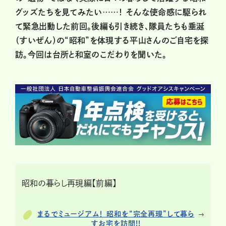
グッズたちを見てみたい……！ そんな使命感に駆られ
て緊急出動した前回。後編も引き続き、隊員たちも垂涎
（すいぜん）の“昭和”を体現する平山さんのご自宅を探
訪。今回は台所と和室のこだわりを聞いた。
昭和の暮らし再現編【前編】
まるでミュージアム！ 昭和を“完全再現”して暮ら
すお宅を訪問!!