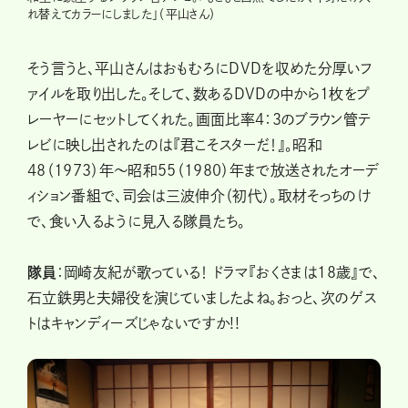
れ替えてカラーにしました」（平山さん）
そう言うと、平山さんはおもむろにDVDを収めた分厚いフ
ァイルを取り出した。そして、数あるDVDの中から1枚をプ
レーヤーにセットしてくれた。画面比率4：3のブラウン管テ
レビに映し出されたのは『君こそスターだ！』。昭和
48（1973）年〜昭和55（1980）年まで放送されたオーデ
ィション番組で、司会は三波伸介（初代）。取材そっちのけ
で、食い入るように見入る隊員たち。
隊員
：岡崎友紀が歌っている！ ドラマ『おくさまは18歳』で、
石立鉄男と夫婦役を演じていましたよね。おっと、次のゲス
トはキャンディーズじゃないですか!!