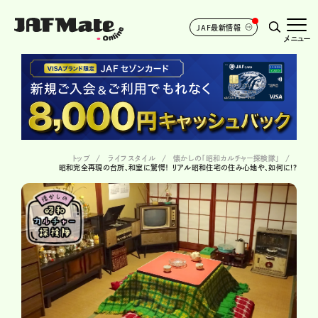
JAF最新情報
メニュー
トップ
ライフスタイル
懐かしの「昭和カルチャー探検隊」
昭和完全再現の台所、和室に驚愕！ リアル昭和住宅の住み心地や、如何に!?