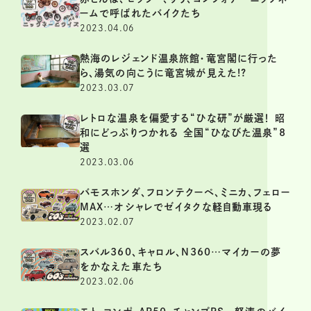
ームで呼ばれたバイクたち
2023.04.06
熱海のレジェンド温泉旅館・竜宮閣に行った
ら、湯気の向こうに竜宮城が見えた!?
2023.03.07
レトロな温泉を偏愛する“ひな研”が厳選！ 昭
和にどっぷりつかれる 全国“ひなびた温泉”8
選
2023.03.06
バモスホンダ、フロンテクーペ、ミニカ、フェロー
MAX…オシャレでゼイタクな軽自動車現る
2023.02.07
スバル360、キャロル、N360…マイカーの夢
をかなえた車たち
2023.02.06