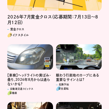
2026年7月賞金クロス（応募期間：7月13日～8
月12日）
賞金クロス
ライフスタイル
賑わう行楽地のカーブにある
【車検】ヘッドライトの黄ばみ・
重要なサインとは?
曇り、2026年8月からは通ら
ないかも?
危険予知
安全運転
自動車交通トピックス
自動車