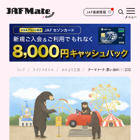
JAF最新情報
メニュー
トップ
ライフスタイル
おたより王国
テーマトーク:思い出の○○【3】