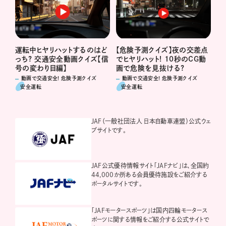
運転中ヒヤリハットするのはど
【危険予測クイズ】夜の交差点
っち? 交通安全動画クイズ【信
でヒヤリハット! 10秒のCG動
号の変わり目編】
画で危険を見抜ける?
動画で交通安全! 危険予測クイズ
動画で交通安全! 危険予測クイズ
安全運転
安全運転
JAF（一般社団法人 日本自動車連盟）公式ウェ
ブサイトです。
JAF公式優待情報サイト「JAFナビ」は、全国約
44,000か所ある会員優待施設をご紹介する
ポータルサイトです。
「JAFモータースポーツ」は国内四輪モータース
ポーツに関する情報をご紹介する公式サイトで