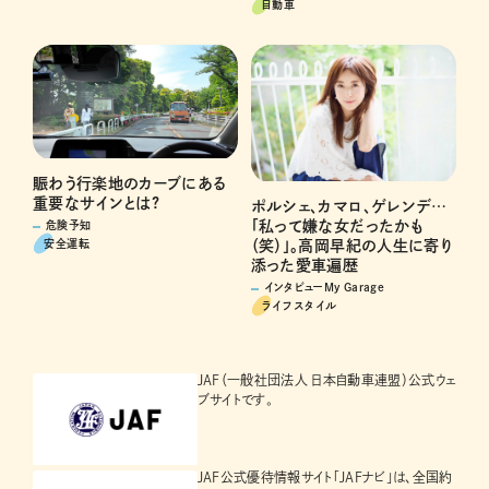
自動車
賑わう行楽地のカーブにある
重要なサインとは?
ポルシェ、カマロ、ゲレンデ…
「私って嫌な女だったかも
危険予知
安全運転
（笑）」。高岡早紀の人生に寄り
添った愛車遍歴
インタビューMy Garage
ライフスタイル
JAF（一般社団法人 日本自動車連盟）公式ウェ
ブサイトです。
JAF公式優待情報サイト「JAFナビ」は、全国約