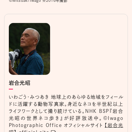
©Mitsuaki Iwago ※2016年撮影
岩合光昭
いわごう・みつあき 地球上のあらゆる地域をフィール
ドに活躍する動物写真家。身近なネコを半世紀以上
ライフワークとして撮り続けている。NHK BSP『岩合
光昭の世界ネコ歩き』が好評放送中。©︎Iwago
Photographic Office オフィシャルサイト
【岩合光