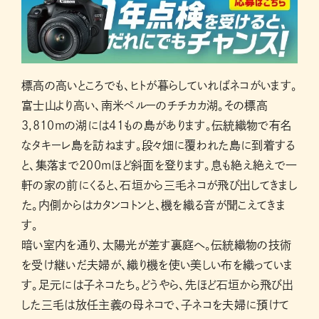
標高の高いところでも、ヒトが暮らしていればネコがいます。
富士山より高い、南米ペルーのチチカカ湖。その標高
3,810mの湖には41もの島があります。伝統織物で有名
なタキーレ島を訪ねます。段々畑に覆われた島に到着する
と、集落まで200mほど斜面を登ります。息も絶え絶えで一
軒の家の前にくると、石垣から三毛ネコが飛び出してきまし
た。内側からはカタンコトンと、機を織る音が聞こえてきま
す。
暗い室内を通り、太陽光が差す裏庭へ。伝統織物の技術
を受け継いだ夫婦が、織り機を使い美しい布を織っていま
す。足元には子ネコたち。どうやら、先ほど石垣から飛び出
した三毛は放任主義の母ネコで、子ネコを夫婦に預けて